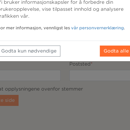
i bruker informasjonskapsler for å forbedre din
rukeropplevelse, vise tilpasset innhold og analysere
rafikken vår.
or kreftforsikringen — les mer
or mer informasjon, vennligst les
vår personvernerklæring
.
Adresse
*
to
*
Godta kun nødvendige
Godta alle
Poststed
*
at opplysningene ovenfor stemmer
te side