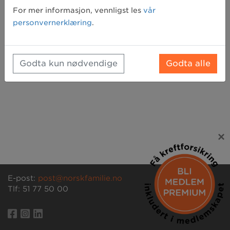
Glemt passord? Klikk her for å få tilsendt et nytt
For mer informasjon, vennligst les
vår
personvernerklæring
.
Godta kun nødvendige
Godta alle
×
E-post:
post@norskfamilie.no
Tlf: 51 77 50 00