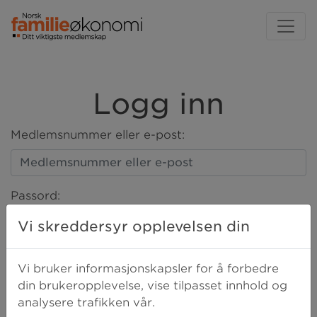
Logg inn
Medlemsnummer eller e-post:
Passord:
Vi skreddersyr opplevelsen din
LOGG INN
Vi bruker informasjonskapsler for å forbedre
din brukeropplevelse, vise tilpasset innhold og
analysere trafikken vår.