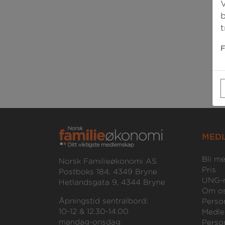
V
b
t
F
MED
Bli m
Norsk Familieøkonomi AS
Pris
Postboks 184, 4349 Bryne
UNG-
Hetlandsgata 9, 4344 Bryne
Om o
Åpningstid sentralbord:
Perso
10-12 & 12.30-14.00
Medle
mandag-onsdag
Perso