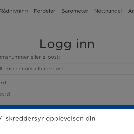
Rådgivning
Fordeler
Barometer
Netthandel
Ar
Logg inn
msnummer eller e-post:
rd:
LOGG INN
Vi skreddersyr opplevelsen din