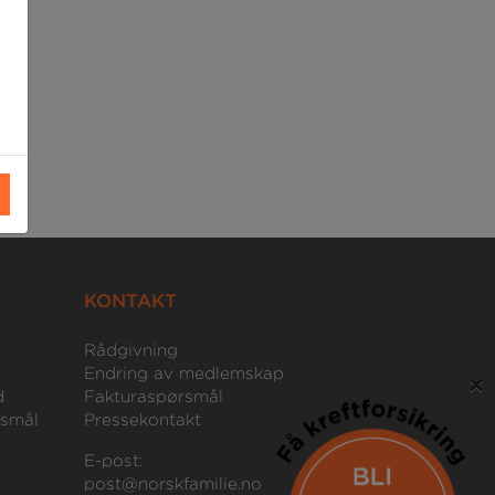
KONTAKT
Rådgivning
Endring av medlemskap
×
d
Fakturaspørsmål
rsmål
Pressekontakt
E-post:
post@norskfamilie.no