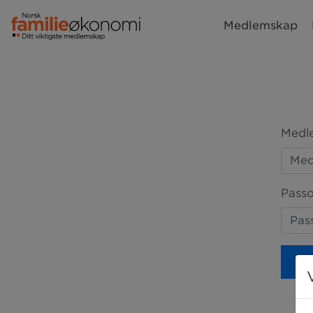
Medlemskap
Medle
Passo