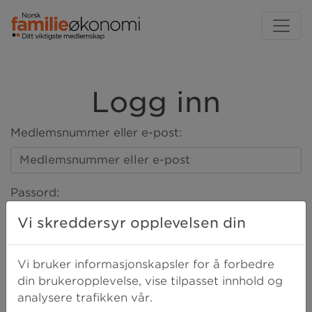
Logg inn
Medlemsnummer eller e-post:
Passord:
Vi skreddersyr opplevelsen din
LOGG INN
Vi bruker informasjonskapsler for å forbedre
din brukeropplevelse, vise tilpasset innhold og
analysere trafikken vår.