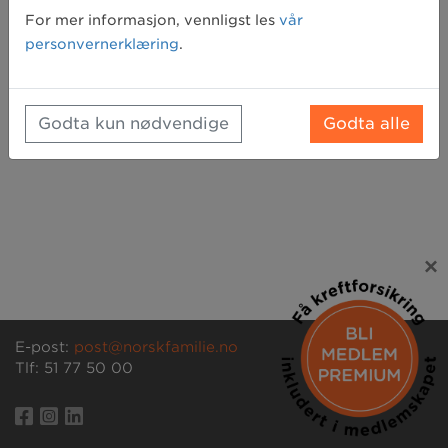
Glemt passord? Klikk her for å få tilsendt et nytt
For mer informasjon, vennligst les
vår
personvernerklæring
.
Godta kun nødvendige
Godta alle
×
E-post:
post@norskfamilie.no
Tlf: 51 77 50 00