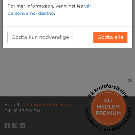
Glemt passord? Klikk her for å få tilsendt et nytt
For mer informasjon, vennligst les
vår
personvernerklæring
.
Godta kun nødvendige
Godta alle
×
E-post:
post@norskfamilie.no
Tlf: 51 77 50 00