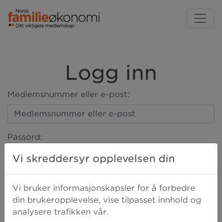
Logg inn
Medlemsnummer eller e-post:
Passord:
Vi skreddersyr opplevelsen din
LOGG INN
Vi bruker informasjonskapsler for å forbedre
din brukeropplevelse, vise tilpasset innhold og
analysere trafikken vår.