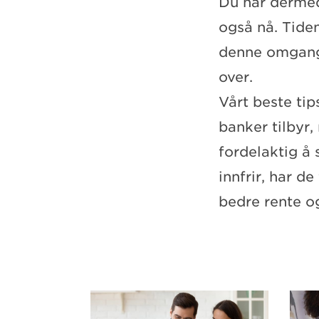
Du har dermed 
også nå. Tiden 
denne omgang,
over.
Vårt beste tip
banker tilbyr,
fordelaktig å
innfrir, har de
bedre rente og