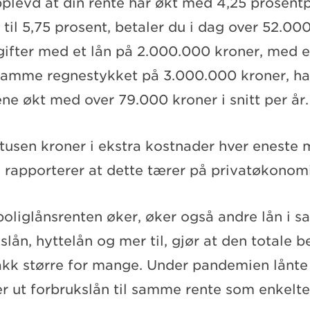
pplevd at din rente har økt med 4,25 prosen
t til 5,75 prosent, betaler du i dag over 52.0
tgifter med et lån på 2.000.000 kroner, med e
 samme regnestykket på 3.000.000 kroner, ha
ne økt med over 79.000 kroner i snitt per år.
 tusen kroner i ekstra kostnader hver eneste
rapporterer at dette tærer på privatøkonom
at boliglånsrenten øker, øker også andre lån i 
kslån, hyttelån og mer til, gjør at den totale 
hakk større for mange. Under pandemien lånte
 ut forbrukslån til samme rente som enkelte 