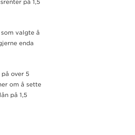
srenter på 1,5
 som valgte å
 gjerne enda
 på over 5
ner om å sette
lån på 1,5