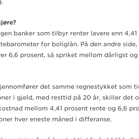
g.
gjøre?
ngen banker som tilbyr renter lavere enn 4,41
ntebarometer for boliglån. På den andre side,
r 6,6 prosent, så spriket mellom dårligst og 
 gjennomfører det samme regnestykket som tid
er i gjeld, med resttid på 20 år, skiller det
 kostnad mellom 4,41 prosent rente og 6,6 pro
oner hver eneste måned i differanse.