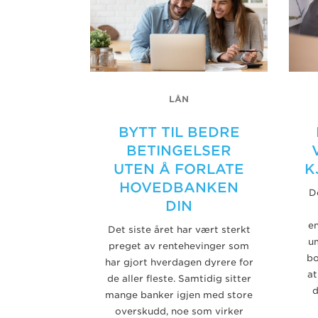
LÅN
BYTT TIL BEDRE
BETINGELSER
UTEN Å FORLATE
K
HOVEDBANKEN
D
DIN
en
Det siste året har vært sterkt
u
preget av rentehevinger som
bo
har gjort hverdagen dyrere for
at
de aller fleste. Samtidig sitter
d
mange banker igjen med store
overskudd, noe som virker