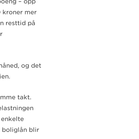
tpoeng – opp
00 kroner mer
n resttid på
r
 måned, og det
ien.
samme takt.
belastningen
 enkelte
boliglån blir