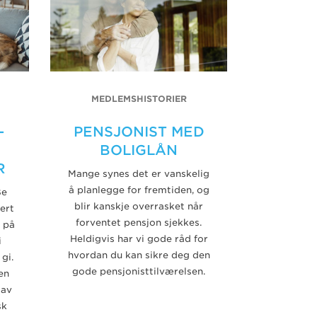
MEDLEMSHISTORIER
-
PENSJONIST MED
BOLIGLÅN
R
Mange synes det er vanskelig
å planlegge for fremtiden, og
Be
blir kanskje overrasket når
ert
forventet pensjon sjekkes.
t på
Heldigvis har vi gode råd for
i
hvordan du kan sikre deg den
gi.
gode pensjonisttilværelsen.
en
 av
sk