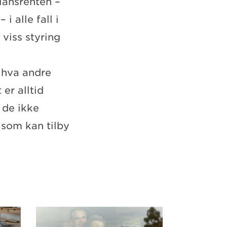
glånsrenten –
i alle fall i
viss styring
e hva andre
er alltid
 de ikke
k som kan tilby