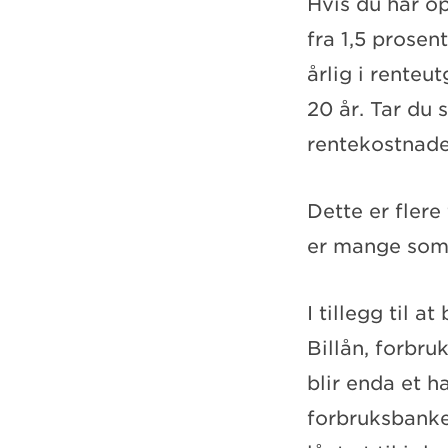
Hvis du har o
fra 1,5 prosen
årlig i renteu
20 år. Tar du
rentekostnade
Dette er flere
er mange som 
I tillegg til 
Billån, forbru
blir enda et 
forbruksbanker