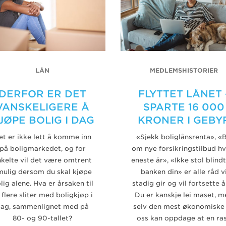
LÅN
MEDLEMSHISTORIER
DERFOR ER DET
FLYTTET LÅNET 
VANSKELIGERE Å
SPARTE 16 000
JØPE BOLIG I DAG
KRONER I GEBY
et er ikke lett å komme inn
«Sjekk boliglånsrenta», «
på boligmarkedet, og for
om nye forsikringstilbud hv
kelte vil det være omtrent
eneste år», «Ikke stol blind
mulig dersom du skal kjøpe
banken din» er alle råd v
lig alene. Hva er årsaken til
stadig gir og vil fortsette å 
 flere sliter med boligkjøp i
Du er kanskje lei maset, m
ag, sammenlignet med på
selv den mest økonomiske
80- og 90-tallet?
oss kan oppdage at en ra