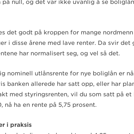
 på null, og det var ikke uvanlig å se boliglån
nnes det godt på kroppen for mange nordmenn
r i disse årene med lave renter. Da svir det
ntene har normalisert seg, og vel så det.
g nominell utlånsrente for nye boliglån er nå
is banken allerede har satt opp, eller har pla
akt med styringsrenten, vil du som satt på et 
, nå ha en rente på 5,75 prosent.
r i praksis