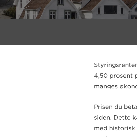
Styringsrenten
4,50 prosent p
manges økon
Prisen du beta
siden. Dette k
med historisk 