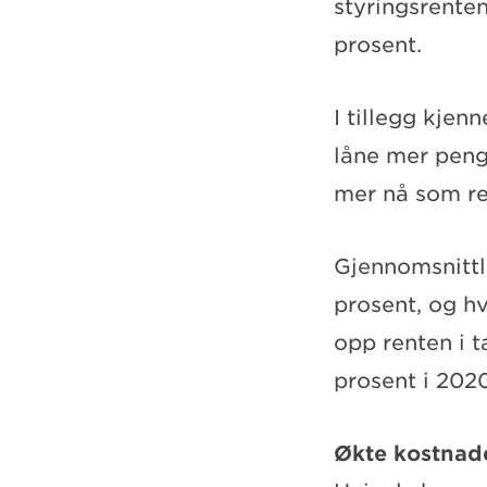
styringsrenten
prosent.
I tillegg kje
låne mer penge
mer nå som re
Gjennomsnittli
prosent, og hv
opp renten i t
prosent i 2020
Økte kostnade