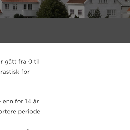
 gått fra 0 til
rastisk for
 enn for 14 år
kortere periode
å