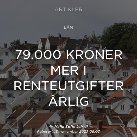
ARTIKLER
LÅN
79.000 KRONER
MER I
RENTEUTGIFTER
ÅRLIG
Av
Malin Sofie Leirvik
Publisert
13. november 2023 06:00