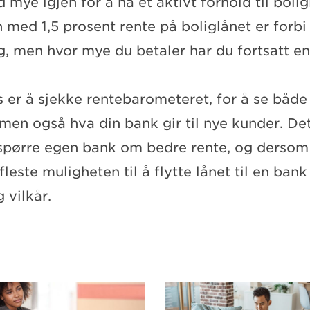
mye igjen for å ha et aktivt forhold til boli
med 1,5 prosent rente på boliglånet er forbi – 
 men hvor mye du betaler har du fortsatt en 
s er å sjekke rentebarometeret, for å se båd
 men også hva din bank gir til nye kunder. Det 
 spørre egen bank om bedre rente, og dersom
 fleste muligheten til å flytte lånet til en ban
 vilkår.