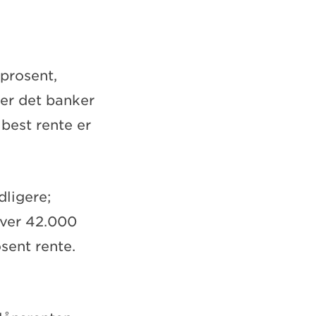
 prosent,
 er det banker
best rente er
ligere;
 over 42.000
sent rente.