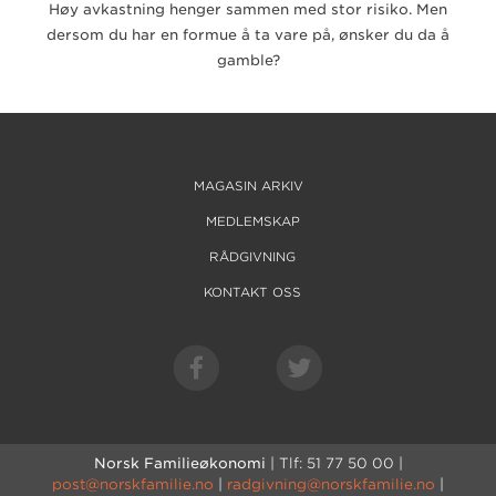
Høy avkastning henger sammen med stor risiko. Men
dersom du har en formue å ta vare på, ønsker du da å
gamble?
MAGASIN ARKIV
MEDLEMSKAP
RÅDGIVNING
KONTAKT OSS
Norsk Familieøkonomi
| Tlf: 51 77 50 00 |
post@norskfamilie.no
|
radgivning@norskfamilie.no
|