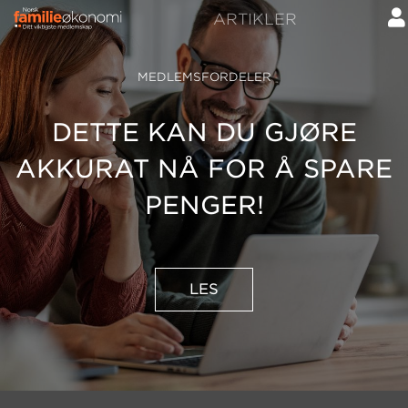
ARTIKLER
MEDLEMSFORDELER
DETTE KAN DU GJØRE
AKKURAT NÅ FOR Å SPARE
PENGER!
LES