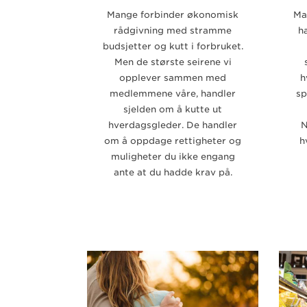
Mange forbinder økonomisk
Ma
rådgivning med stramme
h
budsjetter og kutt i forbruket.
Men de største seirene vi
opplever sammen med
h
medlemmene våre, handler
sp
sjelden om å kutte ut
hverdagsgleder. De handler
N
om å oppdage rettigheter og
h
muligheter du ikke engang
ante at du hadde krav på.