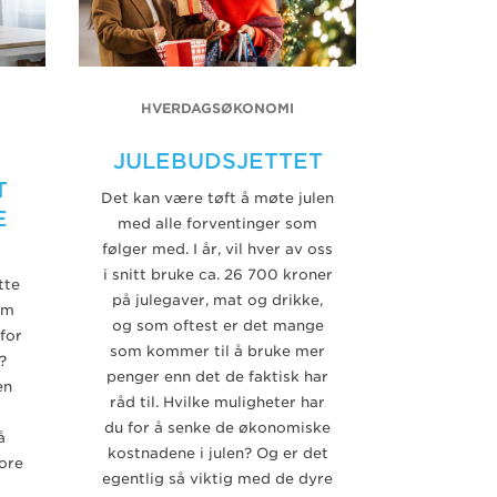
HVERDAGSØKONOMI
JULEBUDSJETTET
T
Det kan være tøft å møte julen
E
med alle forventinger som
følger med. I år, vil hver av oss
i snitt bruke ca. 26 700 kroner
tte
på julegaver, mat og drikke,
om
og som oftest er det mange
 for
som kommer til å bruke mer
?
penger enn det de faktisk har
en
råd til. Hvilke muligheter har
du for å senke de økonomiske
å
kostnadene i julen? Og er det
ore
egentlig så viktig med de dyre