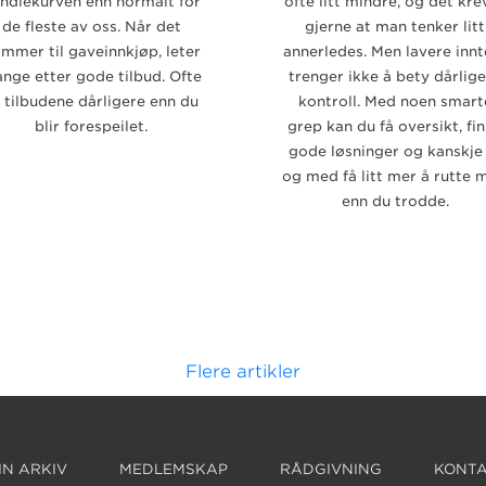
ndlekurven enn normalt for
ofte litt mindre, og det kre
de fleste av oss. Når det
gjerne at man tenker litt
mmer til gaveinnkjøp, leter
annerledes. Men lavere innt
nge etter gode tilbud. Ofte
trenger ikke å bety dårlig
 tilbudene dårligere enn du
kontroll. Med noen smart
blir forespeilet.
grep kan du få oversikt, fi
gode løsninger og kanskje 
og med få litt mer å rutte 
enn du trodde.
Flere artikler
N ARKIV
MEDLEMSKAP
RÅDGIVNING
KONTA