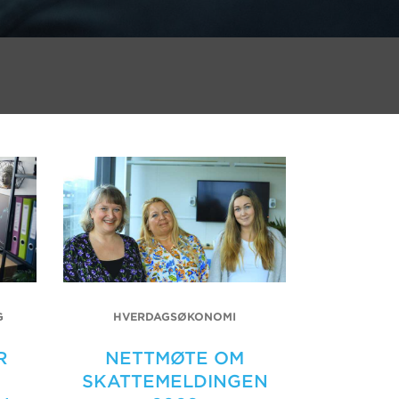
G
HVERDAGSØKONOMI
R
NETTMØTE OM
SKATTEMELDINGEN