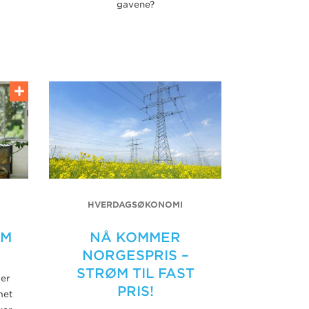
gavene?
HVERDAGSØKONOMI
OM
NÅ KOMMER
NORGESPRIS –
STRØM TIL FAST
 er
PRIS!
met