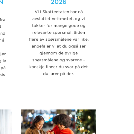
N
2026
Vi i Skatteetaten har nå
avsluttet nettmøtet, og vi
fra
takker for mange gode og
t
relevante spørsmål. Siden
ond.
flere av spørsmålene var like,
r å
anbefaler vi at du også ser
gjennom de øvrige
jør
spørsmålene og svarene –
g la
kanskje finner du svar på det
 på
du lurer på der.
sis