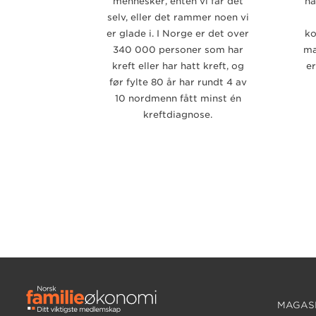
mennesker, enten vi får det
ha
selv, eller det rammer noen vi
er glade i. I Norge er det over
ko
340 000 personer som har
ma
kreft eller har hatt kreft, og
er
før fylte 80 år har rundt 4 av
10 nordmenn fått minst én
kreftdiagnose.
MAGASI