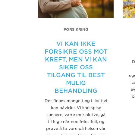
FORSIKRING
VI KAN IKKE
FORSIKRE OSS MOT
KREFT, MEN VI KAN
D
SIKRE OSS
TILGANG TIL BEST
ege
MULIG
t
av
BEHANDLING
p
Det finnes mange ting i livet vi
kan påvirke. Vi kan spise
sunnere, være mer aktive, gå
til lege når noe føles feil, og
prøve å ta vare på helsen vår