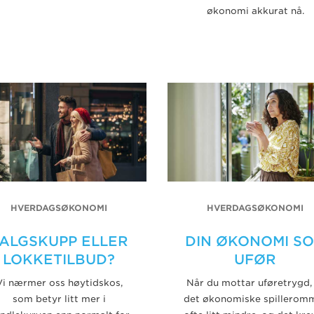
økonomi akkurat nå.
HVERDAGSØKONOMI
HVERDAGSØKONOMI
ALGSKUPP ELLER
DIN ØKONOMI S
LOKKETILBUD?
UFØR
Vi nærmer oss høytidskos,
Når du mottar uføretrygd,
som betyr litt mer i
det økonomiske spillerom