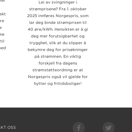
ver
Lei av svingninger i
strømprisene? Fra 1. oktober
ekt
2025 innføres Norgespris, som
ere
lar deg binde strømprisen til
e
40 øre/kWh. Hensikten er å gi
nne
deg mer forutsigbarhet og
til
trygghet, slik at du slipper å
med
bekymre deg for prisøkninger
på strømmen. En viktig
forskjell fra dagens
strømstøtteordning er at
Norgespris også vil gjelde for
hytter og fritidsboliger!
KT OSS