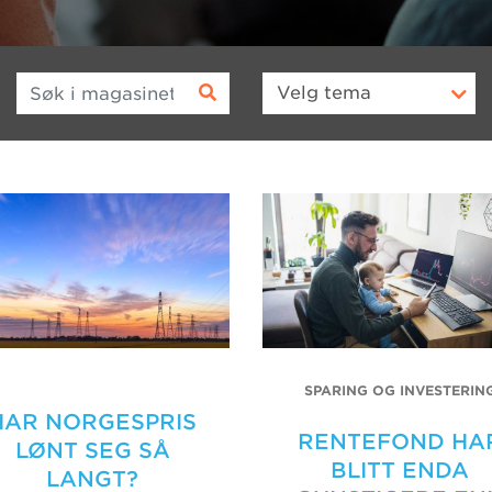
Søk i magasinet
Velg
tema
SPARING OG INVESTERIN
HAR NORGESPRIS
RENTEFOND HA
LØNT SEG SÅ
BLITT ENDA
LANGT?