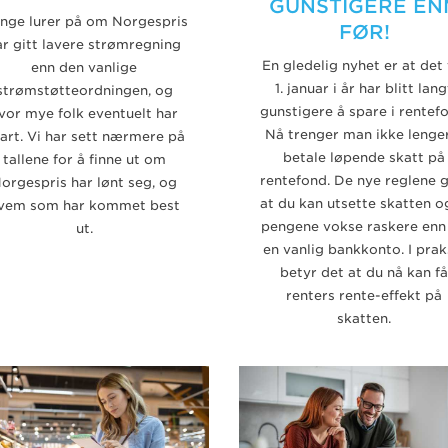
GUNSTIGERE EN
nge lurer på om Norgespris
FØR!
ar gitt lavere strømregning
En gledelig nyhet er at det 
enn den vanlige
1. januar i år har blitt lang
strømstøtteordningen, og
gunstigere å spare i rentef
vor mye folk eventuelt har
Nå trenger man ikke lenge
art. Vi har sett nærmere på
betale løpende skatt på
tallene for å finne ut om
rentefond. De nye reglene g
orgespris har lønt seg, og
at du kan utsette skatten o
vem som har kommet best
pengene vokse raskere enn
ut.
en vanlig bankkonto. I prak
betyr det at du nå kan få
renters rente-effekt på
skatten.