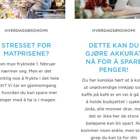
HVERDAGSØKONOMI
HVERDAGSØKONOMI
STRESSET FOR
DETTE KAN DU
MATPRISENE?
GJØRE AKKURA
NÅ FOR Å SPAR
en mye fryktede 1. februar
PENGER!
nærmer seg. Men er det
ntlig noe å frykte i det hele
Du har kanskje hørt at å ku
att? Vi tar en gjennomgang
ut unødvendige innkjøp s
 hvordan du kan spare mer
kaffe på kafé er en vei å gå
enger med å ha is i magen.
å holde budsjettet i sjakk
Joda, alle monner drar, m
det er ikke her de store
beløpene kan bli spart. N
kommer noen enkle, men st
grep du kan ta for din