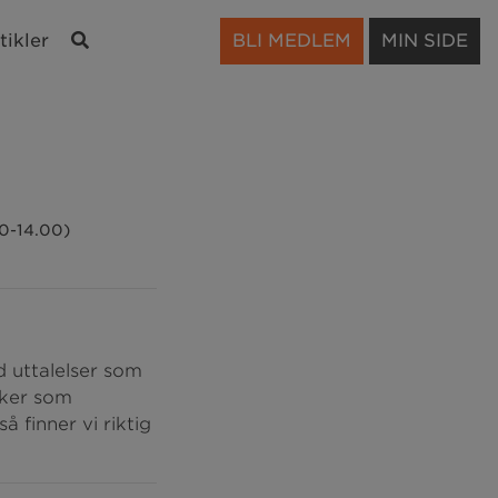
Søk
tikler
BLI MEDLEM
MIN SIDE
30-14.00)
 uttalelser som
aker som
å finner vi riktig