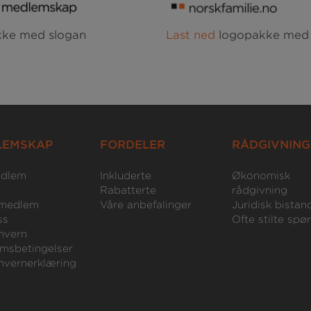
ke med slogan
Last ned
logopakke med
LEMSKAP
FORDELER
RÅDGIVNING
edlem
Inkluderte
Økonomisk
Rabatterte
rådgivning
medlem
Våre anbefalinger
Juridisk bistan
ss
Ofte stilte spø
nvern
msbetingelser
nvernerklæring