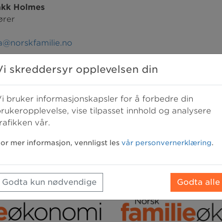
akk Holmes
ører
a@norskfamilie.no
Vi skreddersyr opplevelsen din
nvendelser
i bruker informasjonskapsler for å forbedre din
neransvarlig
rukeropplevelse, vise tilpasset innhold og analysere
rafikken vår.
skfamilie.no
or mer informasjon, vennligst les
vår personvernerklæring
.
Godta kun nødvendige
Godta alle