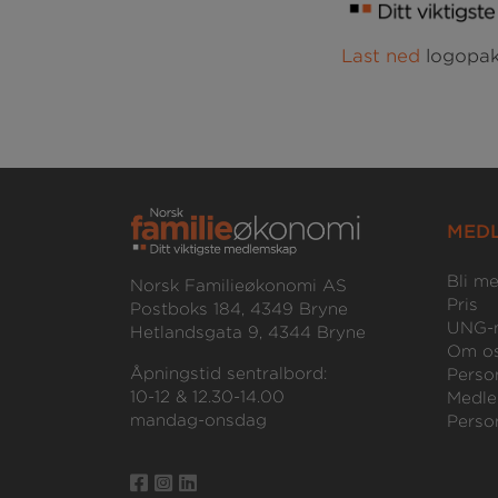
Last ned
logopak
MED
Bli m
Norsk Familieøkonomi AS
Pris
Postboks 184, 4349 Bryne
UNG-
Hetlandsgata 9, 4344 Bryne
Om o
Åpningstid sentralbord:
Perso
10-12 & 12.30-14.00
Medle
mandag-onsdag
Perso