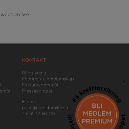
 webadresse
KONTAKT
Rådgivning
Endring av medlemskap
×
d
Fakturaspørsmål
rsmål
Pressekontakt
E-post:
post@norskfamilie.no
Tlf: 51 77 50 00