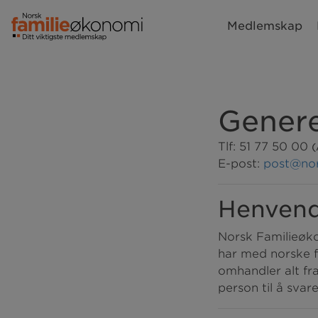
Medlemskap
Genere
Tlf: 51 77 50 00
(
E-post:
post@nor
Henvend
Norsk Familieøko
har med norske f
omhandler alt fra 
person til å svar