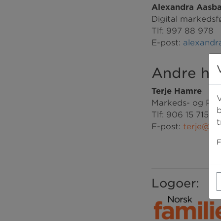
Alexandra Aasb
Digital markedsf
Tlf: 997 88 978
E-post:
alexandr
Andre he
Terje Hamre
V
Markeds- og Part
b
Tlf: 906 15 715
t
E-post:
terje@nor
F
Logoer: