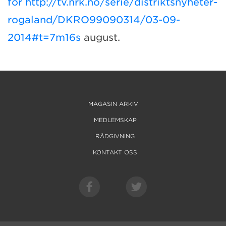
for
http://tv.nrk.no/serie/distriktsnyheter-
rogaland/DKRO99090314/03-09-
2014#t=7m16s
august.
MAGASIN ARKIV
MEDLEMSKAP
RÅDGIVNING
KONTAKT OSS