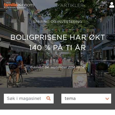
ARTIKLER
SPARING OG INVESTERING
BOLIGPRISENE HAR ØKT
140 % PÅ TI ÅR
Publisert
04. september 2014 09:58
Søk i magasinet
tema