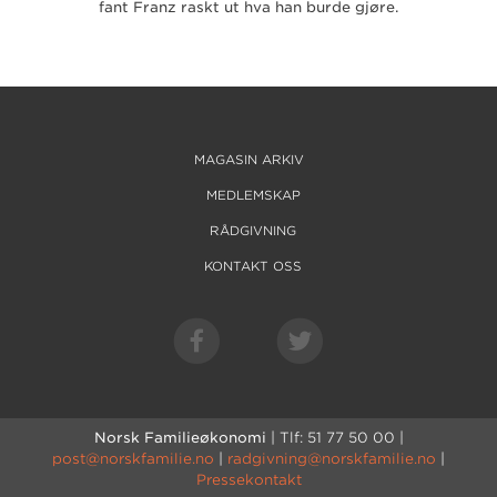
fant Franz raskt ut hva han burde gjøre.
MAGASIN ARKIV
MEDLEMSKAP
RÅDGIVNING
KONTAKT OSS
Norsk Familieøkonomi
| Tlf: 51 77 50 00 |
post@norskfamilie.no
|
radgivning@norskfamilie.no
|
Pressekontakt