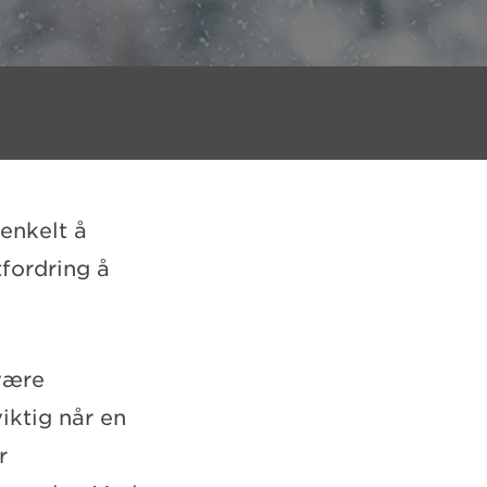
 enkelt å
tfordring å
 være
iktig når en
r