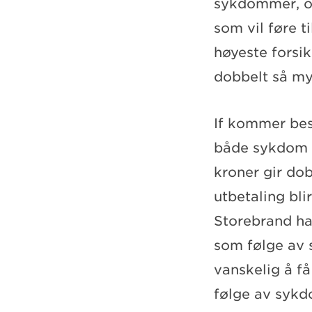
sykdommer, og
som vil føre t
høyeste forsi
dobbelt så my
If kommer bes
både sykdom og
kroner gir dob
utbetaling bli
Storebrand har
som følge av 
vanskelig å få
følge av sykdo