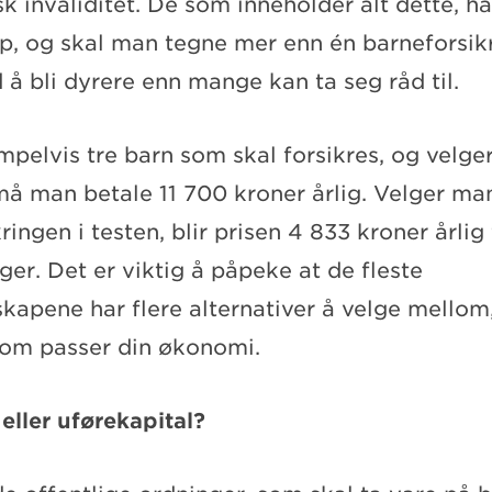
k invaliditet. De som inneholder alt dette, har
pp, og skal man tegne mer enn én barneforsik
å bli dyrere enn mange kan ta seg råd til.
pelvis tre barn som skal forsikres, og velge
 må man betale 11 700 kroner årlig. Velger m
kringen i testen, blir prisen 4 833 kroner årlig 
ger. Det er viktig å påpeke at de fleste
skapene har flere alternativer å velge mellom
 som passer din økonomi.
eller uførekapital?