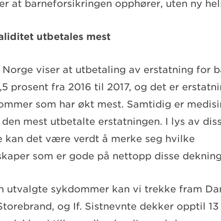
er at barneforsikringen opphører, uten ny he
aliditet utbetales mest
s Norge viser at utbetaling av erstatning for 
5 prosent fra 2016 til 2017, og det er erstatn
ommer som har økt mest. Samtidig er medisin
en mest utbetalte erstatningen. I lys av dis
 kan det være verdt å merke seg hvilke
lskaper som er gode på nettopp disse deknin
 utvalgte sykdommer kan vi trekke fram Da
torebrand, og If. Sistnevnte dekker opptil 13