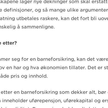
lskapene lager nye dekninger som skal erstat
e definisjoner, og så mange ulike argumente
tatning utbetales raskere, kan det fort bli uove
skelig å sammenligne.
 etter?
er seg for en barneforsikring, kan det være 
ov en har og hva økonomien tillater. Det er s
både pris og innhold.
 etter en barneforsikring som dekker alt, bør
m inneholder uførepensjon, uførekapital og er