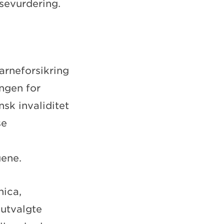
lsevurdering.
barneforsikring
ingen for
sk invaliditet
se
gene.
nica,
 utvalgte