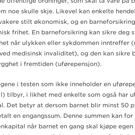
e offentlige ordninger, som skal ta vare på 
m noe skulle skje. Likevel kan enkelte hendels
svakere stilt økonomisk, og en barneforsikring
sk frihet. En barneforsikring kan sikre deg s
het når ulykken eller sykdommen inntreffer (
ved medisinsk invaliditet), og den kan sikre 
gghet i fremtiden (uførepensjon).
ngene i testen som ikke inneholder en uførep
l) tilbyr, i likhet med enkelte som også har 
l. Det betyr at dersom barnet blir minst 50 p
tbetalt en engangssum. Denne summen kan for
nkapital når barnet en gang skal kjøpe egen 