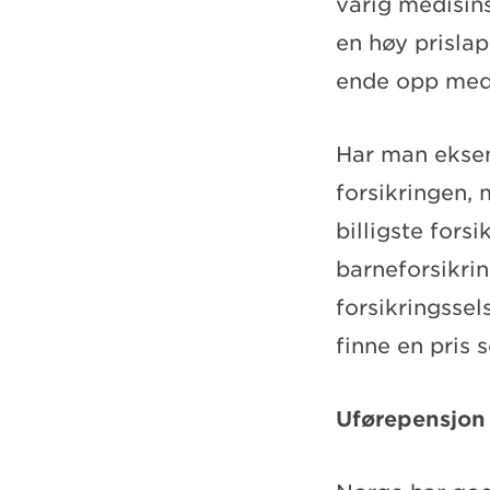
varig medisins
en høy prisla
ende opp med 
Har man eksem
forsikringen,
billigste forsi
barneforsikrin
forsikringssel
finne en pris
Uførepensjon 