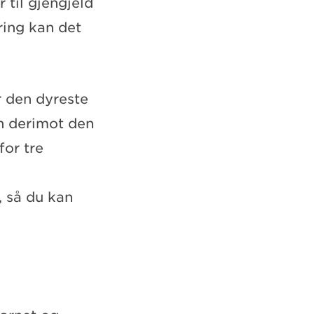
 til gjengjeld
ring kan det
r den dyreste
an derimot den
for tre
, så du kan