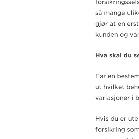
forsikringsse
så mange ulik
gjør at en ers
kunden og van
Hva skal du se
Før en bestemm
ut hvilket beh
variasjoner i 
Hvis du er ute
forsikring so