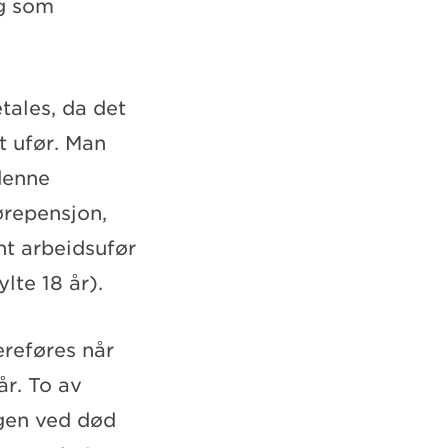
ng som
tales, da det
t ufør. Man
denne
repensjon,
nt arbeidsufør
lte 18 år).
ereføres når
år. To av
ngen ved død