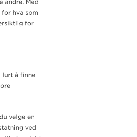
te andre. Med
r for hva som
rsiktlig for
lurt å finne
tore
 du velge en
statning ved