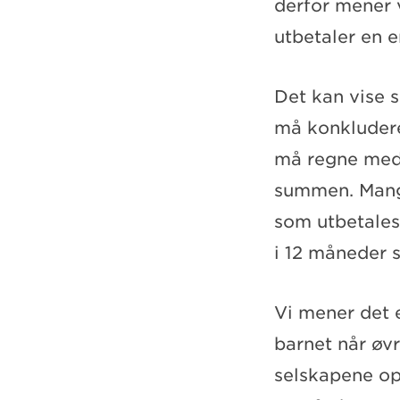
derfor mener 
utbetaler en 
Det kan vise s
må konkludere
må regne med 
summen. Mange
som utbetales 
i 12 måneder s
Vi mener det e
barnet når øvr
selskapene opp