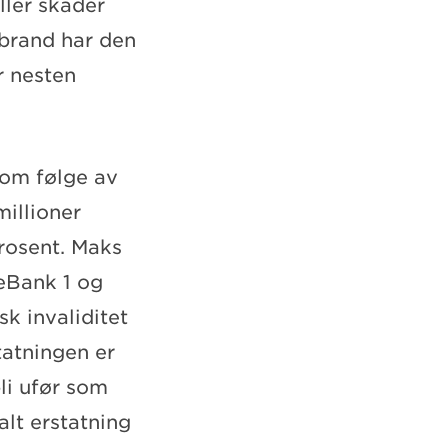
ller skader
ebrand har den
r nesten
som følge av
millioner
prosent. Maks
reBank 1 og
sk invaliditet
tatningen er
bli ufør som
alt erstatning