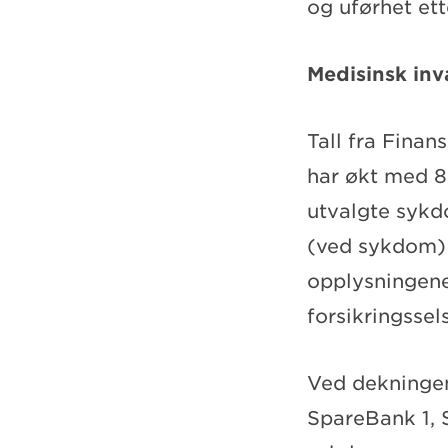
og uførhet ett
Medisinsk inv
Tall fra Finan
har økt med 8,
utvalgte sykd
(ved sykdom) d
opplysningene
forsikringsse
Ved dekningen
SpareBank 1, S