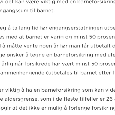
vi det kan være viktig med en barneforsikri
engangssum til barnet.
eg å ta lang tid før engangserstatningen utbe
s med at barnet er varig og minst 50 prosen
å måtte vente noen år før man får utbetalt 
 ønsker å tegne en barneforsikring med ufø
årlig når forsikrede har vært minst 50 prose
ammenhengende (utbetales til barnet etter fy
r viktig å ha en barneforsikring som kan vid
e aldersgrense, som i de fleste tilfeller er 26 
gir at det ikke er mulig å forlenge forsikri