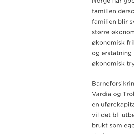
Norge har god
familien derso
familien blir 
større økonomi
økonomisk fri
og erstatning 
økonomisk try
Barneforsikri
Vardia og Trol
en uførekapita
vil det bli u
brukt som ege