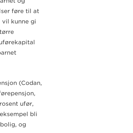
barnet og
er føre til at
 vil kunne gi
tørre
uførekapital
barnet
ensjon (Codan,
uførepensjon,
rosent ufør,
 eksempel bli
bolig, og