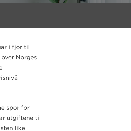
r i fjor til
t over Norges
e
risnivå
ne spor for
r utgiftene til
sten like