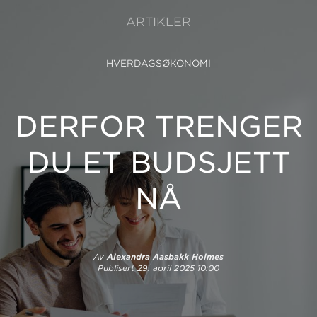
ARTIKLER
HVERDAGSØKONOMI
DERFOR TRENGER
DU ET BUDSJETT
NÅ
Av
Alexandra Aasbakk Holmes
Publisert
29. april 2025 10:00