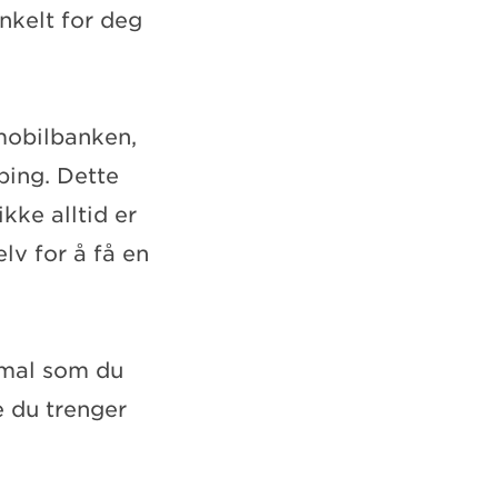
nkelt for deg
 mobilbanken,
ping. Dette
kke alltid er
elv for å få en
tmal som du
e du trenger