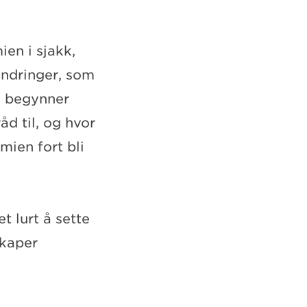
ien i sjakk,
endringer, som
du begynner
åd til, og hvor
mien fort bli
t lurt å sette
skaper