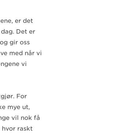
ene, er det
 dag. Det er
og gir oss
rive med når vi
pengene vi
gjør. For
ke mye ut,
nge vil nok få
 hvor raskt