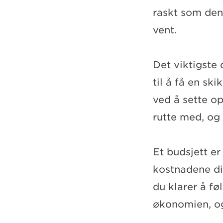
raskt som den 
vent.
Det viktigste 
til å få en sk
ved å sette op
rutte med, og
Et budsjett er
kostnadene din
du klarer å fø
økonomien, og 