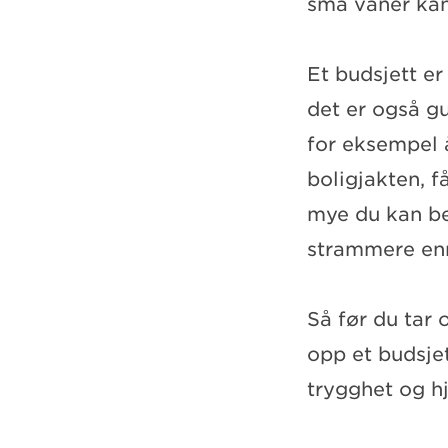
små vaner kan 
Et budsjett er
det er også g
for eksempel å
boligjakten, f
mye du kan be
strammere en
Så før du tar 
opp et budsjet
trygghet og h