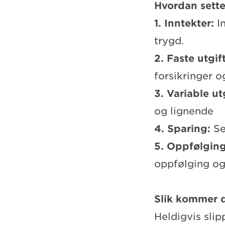
Hvordan sette
1. Inntekter:
I
trygd.
2. Faste utgif
forsikringer o
3. Variable ut
og lignende
4. Sparing:
Set
5. Oppfølgin
oppfølging og
Slik kommer 
Heldigvis slip