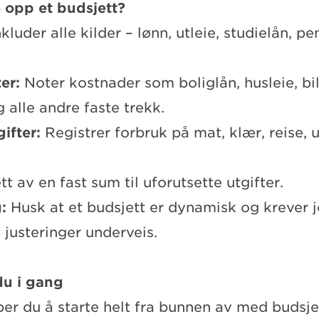
 opp et budsjett?
nkluder alle kilder – lønn, utleie, studielån, pe
ter:
Noter kostnader som boliglån, husleie, bil
g alle andre faste trekk.
gifter:
Registrer forbruk på mat, klær, reise,
t av en fast sum til uforutsette utgifter.
g:
Husk at et budsjett er dynamisk og krever j
 justeringer underveis.
du i gang
per du å starte helt fra bunnen av med budsje