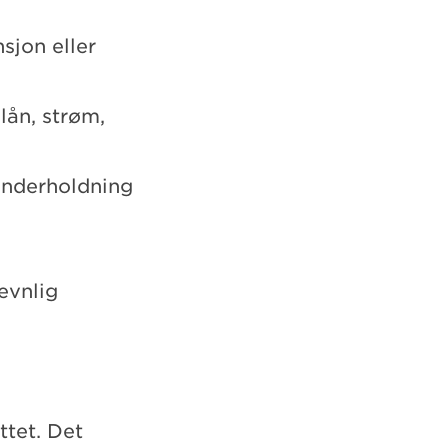
nsjon eller
lån, strøm,
 underholdning
evnlig
ttet. Det