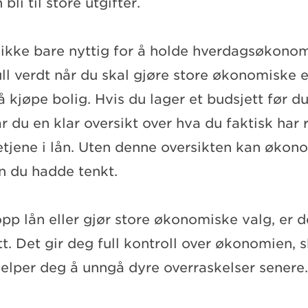
bli til store utgifter.
 ikke bare nyttig for å holde hverdagsøkonom
ull verdt når du skal gjøre store økonomiske 
 kjøpe bolig. Hvis du lager et budsjett før 
år du en klar oversikt over hva du faktisk har r
tjene i lån. Uten denne oversikten kan økono
n du hadde tenkt.
opp lån eller gjør store økonomiske valg, er de
t. Det gir deg full kontroll over økonomien, 
jelper deg å unngå dyre overraskelser senere.