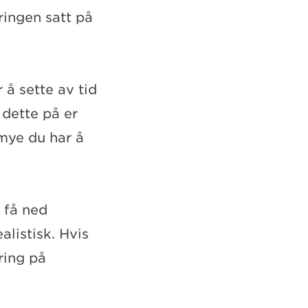
ringen satt på
 å sette av tid
 dette på er
 mye du har å
 få ned
alistisk. Hvis
ring på