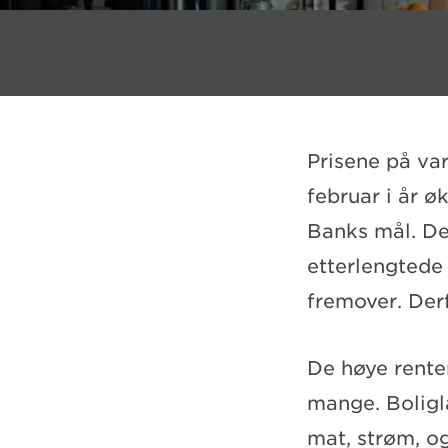
Prisene på vare
februar i år ø
Banks mål. De
etterlengtede 
fremover. Derf
De høye renten
mange. Boliglå
mat, strøm, og