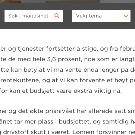
Søk i magasinet
Velg
tema
r og tjenester fortsetter å stige, og fra februa
kte de med hele 3,6 prosent, noe som er lang
tte kan bety at vi må vente enda lenger på d
rentekuttene, og at vi kan forvente et høyt p
or kan et budsjett være ekstra viktig nå.
e og det økte prisnivået har allerede satt si
net tar mer plass i budsjettet, og samtidig ha
 drivstoff skutt i været. Lønnen forsvinner ne