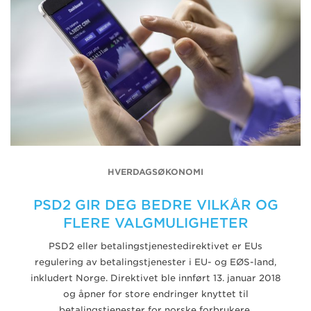
HVERDAGSØKONOMI
PSD2 GIR DEG BEDRE VILKÅR OG
FLERE VALGMULIGHETER
PSD2 eller betalingstjenestedirektivet er EUs
regulering av betalingstjenester i EU- og EØS-land,
inkludert Norge. Direktivet ble innført 13. januar 2018
og åpner for store endringer knyttet til
betalingstjenester for norske forbrukere.