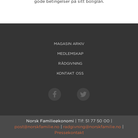
gode betingelser på sitt boliglån.
MAGASIN ARKIV
MEDLEMSKAP
RÅDGIVNING
KONTAKT OSS
Norsk Familieøkonomi
| Tlf: 51 77 50 00 |
post@norskfamilie.no
|
radgivning@norskfamilie.no
|
Pressekontakt