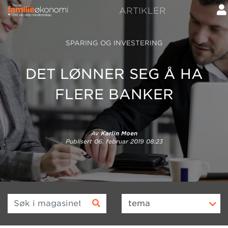
ARTIKLER
SPARING OG INVESTERING
DET LØNNER SEG Å HA
FLERE BANKER
Av
Karlin Moen
Publisert
06. februar 2019 08:23
Søk i magasinet
tema