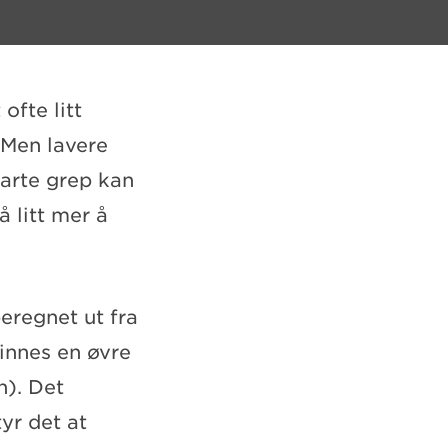
ofte litt
 Men lavere
marte grep kan
å litt mer å
eregnet ut fra
finnes en øvre
n). Det
yr det at