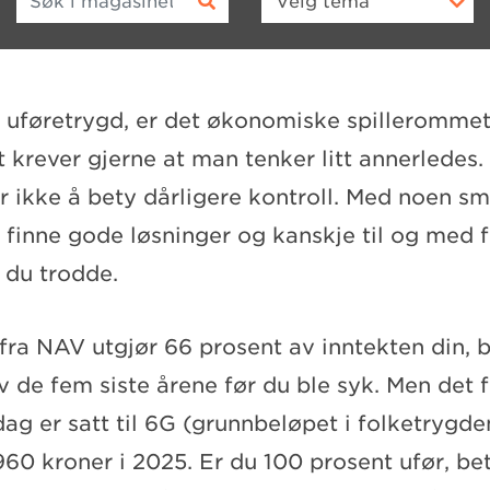
Velg
tema
 uføretrygd, er det økonomiske spillerommet 
 krever gjerne at man tenker litt annerledes.
r ikke å bety dårligere kontroll. Med noen s
, finne gode løsninger og kanskje til og med f
 du trodde.
fra NAV utgjør 66 prosent av inntekten din, b
v de fem siste årene før du ble syk. Men det 
ag er satt til 6G (grunnbeløpet i folketrygde
960 kroner i 2025. Er du 100 prosent ufør, bet