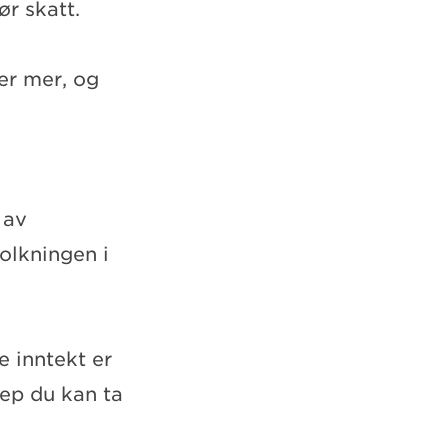
ør skatt.
er mer, og
 av
folkningen i
 inntekt er
rep du kan ta