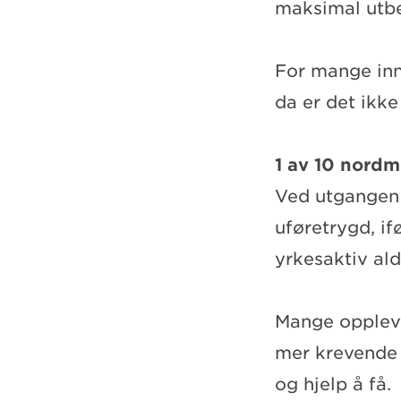
maksimal utbet
For mange inne
da er det ikk
1 av 10 nordm
Ved utgangen 
uføretrygd, if
yrkesaktiv al
Mange oppleve
mer krevende 
og hjelp å få.