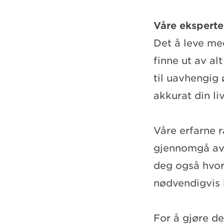
Våre eksperte
Det å leve me
finne ut av a
til uavhengig 
akkurat din li
Våre erfarne 
gjennomgå avt
deg også hvor
nødvendigvis 
For å gjøre det