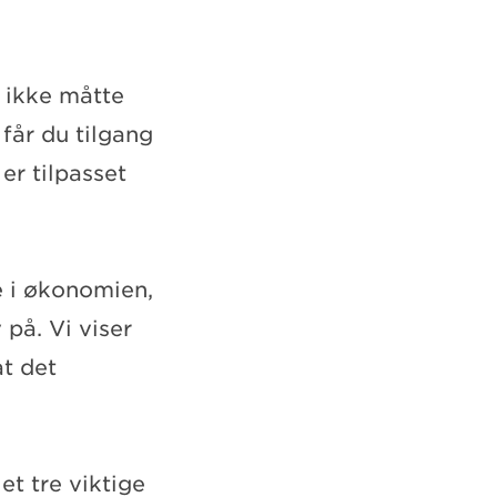
l ikke måtte
får du tilgang
er tilpasset
e i økonomien,
på. Vi viser
t det
let tre viktige