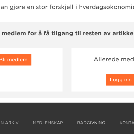
an gjøre en stor forskjell i hverdagsøkonomi
i medlem for å få tilgang til resten av artikke
Allerede me
Bli medlem
Logg inn
N ARKIV
MEDLEMSKAP
RÅDGIVNING
KONTA