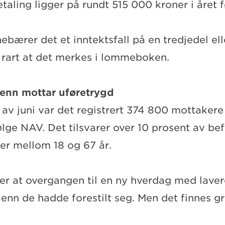
aling ligger på rundt 515 000 kroner i året f
bærer det et inntektsfall på en tredjedel ell
e rart at det merkes i lommeboken.
enn mottar uføretrygd
av juni var det registrert 374 800 mottakere
ølge NAV. Det tilsvarer over 10 prosent av be
der mellom 18 og 67 år.
r at overgangen til en ny hverdag med lavere
enn de hadde forestilt seg. Men det finnes g