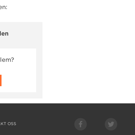
en:
len
dlem?
KT OSS