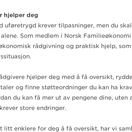
r hjelper deg
d uføretrygd krever tilpasninger, men du ska
lt alene. Som medlem i Norsk Familieøkonomi 
økonomisk rådgivning og praktisk hjelp, som 
vssituasjon.
rådgivere hjelper deg med å få oversikt, rydd
aler og finne støtteordninger du kan ha krav 
dan du kan få mer ut av pengene dine, uten a
krever store endringer.
 litt enklere for deg å få oversikt, har vi sam