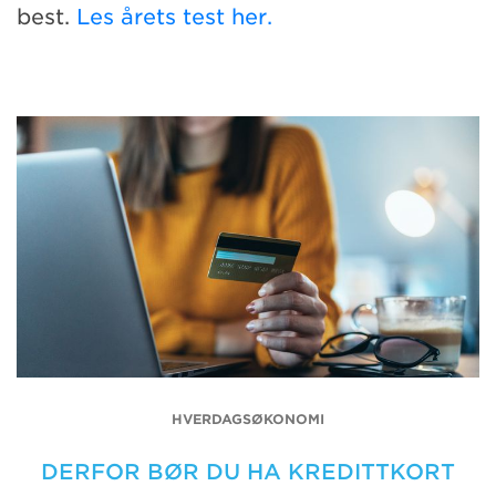
best.
Les årets test her.
HVERDAGSØKONOMI
DERFOR BØR DU HA KREDITTKORT