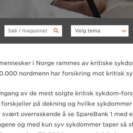
Søk i magasinet
Velg
tema
mennesker i Norge rammes av kritiske sykd
40.000 nordmenn har forsikring mot kritisk s
omgang av de mest solgte kritisk sykdom-fors
re forskjeller på dekning og hvilke sykdommer
r svært overraskende å se SpareBank 1 med e
ngene og med kun syv sykdommer taper så s