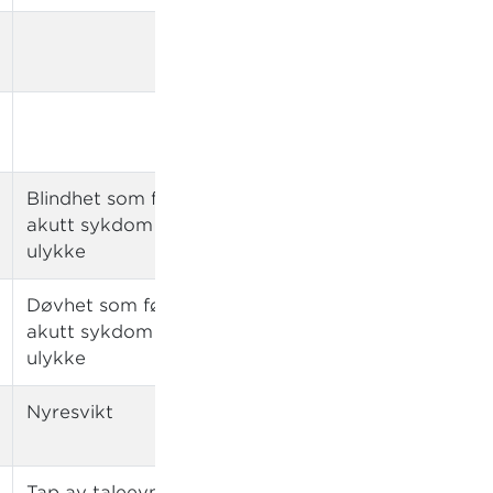
Blindhet som følge av
akutt sykdom eller
ulykke
Døvhet som følge av
akutt sykdom eller
ulykke
Nyresvikt
Livstruende
nyresvikt
Tap av taleevne som