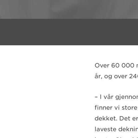
Over 60 000 
år, og over 2
– I vår gjenn
finner vi sto
dekket. Det e
laveste dekni