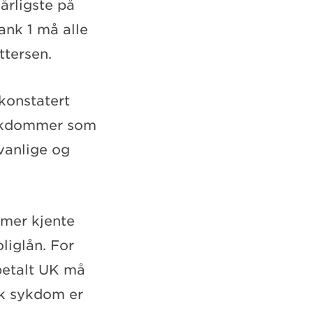
årligste på
nk 1 må alle
ttersen.
konstatert
sykdommer som
vanlige og
g mer kjente
liglån. For
tbetalt UK må
sk sykdom er