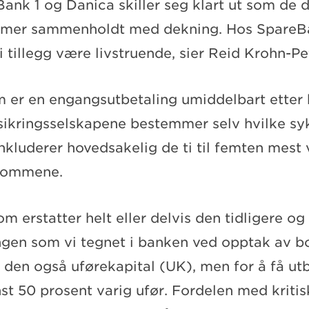
ank 1 og Danica skiller seg klart ut som de d
mmer sammenholdt med dekning. Hos SpareBa
tillegg være livstruende, sier Reid Krohn-Pe
m er en engangsutbetaling umiddelbart etter 
rsikringsselskapene bestemmer selv hvilke 
nkluderer hovedsakelig de ti til femten mest 
kdommene.
om erstatter helt eller delvis den tidligere o
ingen som vi tegnet i banken ved opptak av bo
r den også uførekapital (UK), men for å få u
t 50 prosent varig ufør. Fordelen med kriti