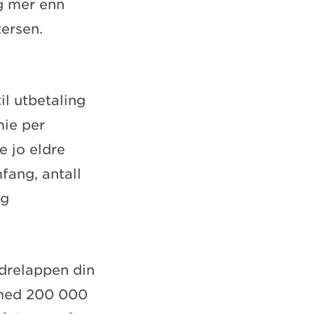
g mer enn
tersen.
l utbetaling
mie per
e jo eldre
fang, antall
og
ndrelappen din
g med 200 000