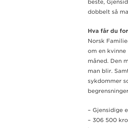
beste, Gjensi
dobbelt så m
Hva får du fo
Norsk Familie
om en kvinne 
måned. Den må
man blir. Samt
sykdommer som
begrensninge
– Gjensidige e
– 306 500 kro