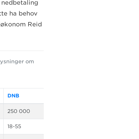
si nedbetaling
åtte ha behov
jeføkonom Reid
plysninger om
DNB
SpareBank 1
250 000
235 000
18-55
16-58