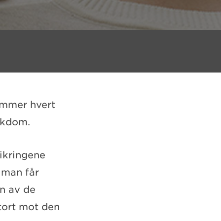
ommer hvert
ykdom.
ikringene
 man får
n av de
tort mot den