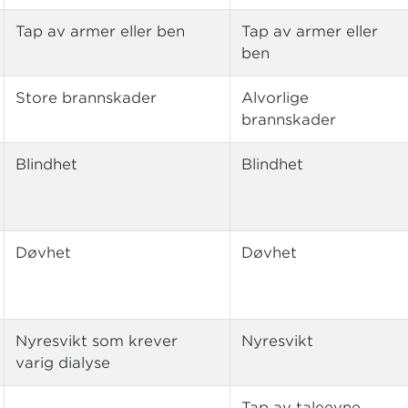
Tap av armer eller ben
Tap av armer eller
ben
Store brannskader
Alvorlige
brannskader
Blindhet
Blindhet
Døvhet
Døvhet
Nyresvikt som krever
Nyresvikt
varig dialyse
Tap av taleevne