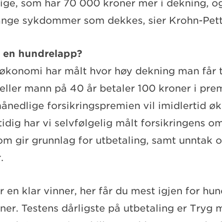
dige, som har 70 000 kroner mer i dekning, o
ange sykdommer som dekkes, sier Krohn-Pet
r en hundrelapp?
økonomi har målt hvor høy dekning man får ti
eller mann på 40 år betaler 100 kroner i pre
nedlige forsikringspremien vil imidlertid øk
idig har vi selvfølgelig målt forsikringens om
 gir grunnlag for utbetaling, samt unntak 
r.
r en klar vinner, her får du mest igjen for hu
ner. Testens dårligste på utbetaling er Try