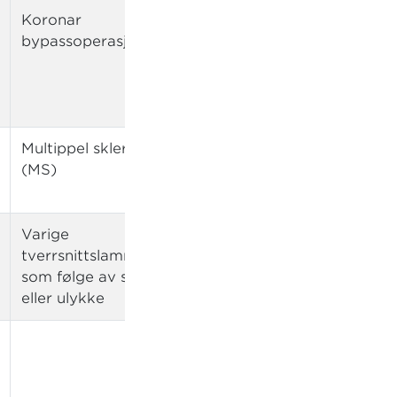
Koronar
Livstruende
bypassoperasjon
hjerteoperasjon
(angioplastikk og
bypass)
Multippel sklerose
Livstruende
(MS)
multippel sklerose
(MS)
Varige
tverrsnittslammelser
som følge av sykdom
eller ulykke