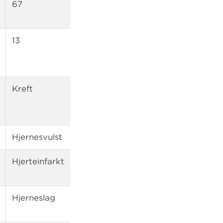
67
67
13
7
Kreft
Livstruende kreft
Hjernesvulst
Hjerteinfarkt
Livstruende
hjerteinfarkt
Hjerneslag
Livstruende
hjerneslag