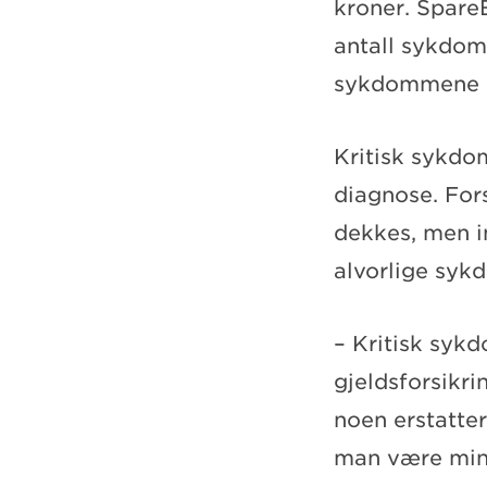
kroner. SpareB
antall sykdo
sykdommene i 
Kritisk sykdo
diagnose. Fo
dekkes, men i
alvorlige sy
– Kritisk sykd
gjeldsforsikr
noen erstatte
man være mins