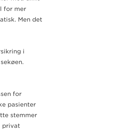
l for mer
ratisk. Men det
sikring i
elsekøen.
sen for
kke pasienter
ette stemmer
 privat