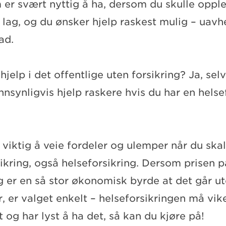
 er svært nyttig å ha, dersom du skulle oppl
å lag, og du ønsker hjelp raskest mulig – uav
rad.
ehjelp i det offentlige uten forsikring? Ja, sel
nnsynligvis hjelp raskere hvis du har en helse
viktig å veie fordeler og ulemper når du ska
ikring, også helseforsikring. Dersom prisen p
g er en så stor økonomisk byrde at det går u
r, er valget enkelt – helseforsikringen må vi
 og har lyst å ha det, så kan du kjøre på!