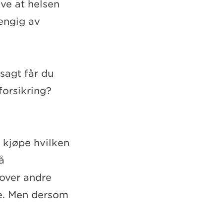
eve at helsen
hengig av
vsagt får du
forsikring?
l kjøpe hvilken
å
tover andre
ke. Men dersom