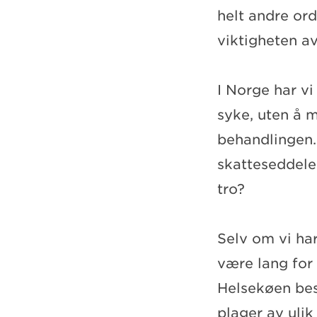
helt andre ord
viktigheten av
I Norge har vi
syke, uten å 
behandlingen.
skatteseddelen
tro?
Selv om vi har
være lang for 
Helsekøen be
plager av uli