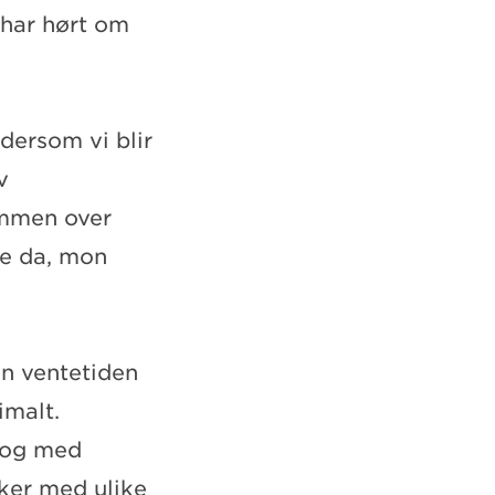
 har hørt om
 dersom vi blir
v
ammen over
ge da, mon
an ventetiden
imalt.
 og med
sker med ulike