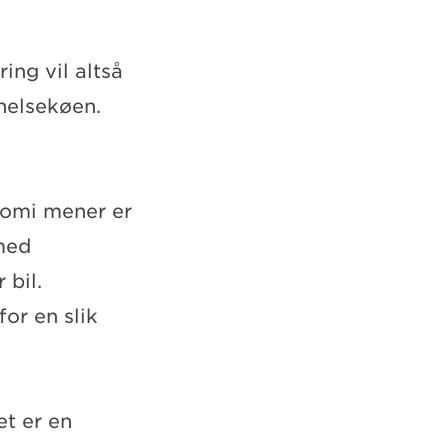
ing vil altså
 helsekøen.
onomi mener er
 med
 bil.
or en slik
et er en