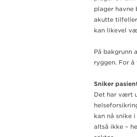
plager havne b
akutte tilfell
kan likevel væ
På bakgrunn av
ryggen. For å
Sniker pasien
Det har vært 
helseforsikrin
kan nå snike 
altså ikke – h