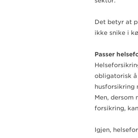
sektor.
Det betyr at p
ikke snike i 
Passer helsef
Helseforsikrin
obligatorisk 
husforsikring n
Men, dersom m
forsikring, ka
Igjen, helsefo