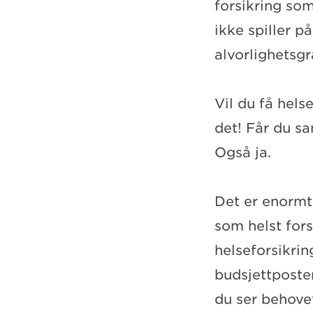
forsikring som
ikke spiller p
alvorlighetsg
Vil du få hels
det! Får du sa
Også ja.
Det er enormt 
som helst fors
helseforsikrin
budsjettposte
du ser behovet