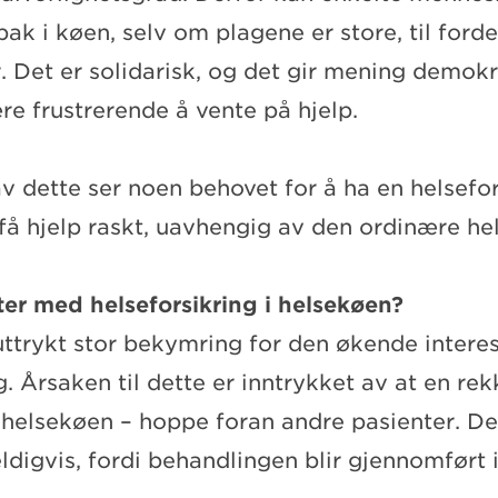
ak i køen, selv om plagene er store, til forde
er. Det er solidarisk, og det gir mening demok
re frustrerende å vente på hjelp.
 dette ser noen behovet for å ha en helsefor
 få hjelp raskt, uavhengig av den ordinære h
ter med helseforsikring i helsekøen?
uttrykt stor bekymring for den økende interes
g. Årsaken til dette er inntrykket av at en re
i helsekøen – hoppe foran andre pasienter. D
eldigvis, fordi behandlingen blir gjennomført i