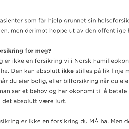
asienter som får hjelp grunnet sin helseforsikr
køen, men derimot hoppe ut av den offentlige
orsikring for meg?
g er ikke en forsikring vi i Norsk Familieøk
å ha. Den kan absolutt
ikke
stilles på lik linje
år du eier bolig, eller bilforsikring når du eier
an ser et behov og har økonomi til å betale f
n det absolutt være lurt.
rsikring er ikke en forsikring du MÅ ha. Men d