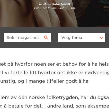
Av
Malin Sofie Leirvik
Publisert
19. mai 2023 06:00
Søk i magasinet
Velg
tema
set på hvorfor noen ser et behov for å ha hels
l vi fortelle litt hvorfor det ikke er nødvend
unstig, og i mange tilfeller godt å ha
lem av den norske folketrygden, har du også
n å betale for det. I andre land, som eksempe