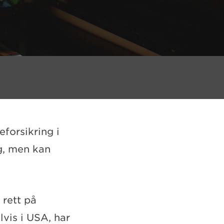
eforsikring i
ig, men kan
 rett på
lvis i USA, har