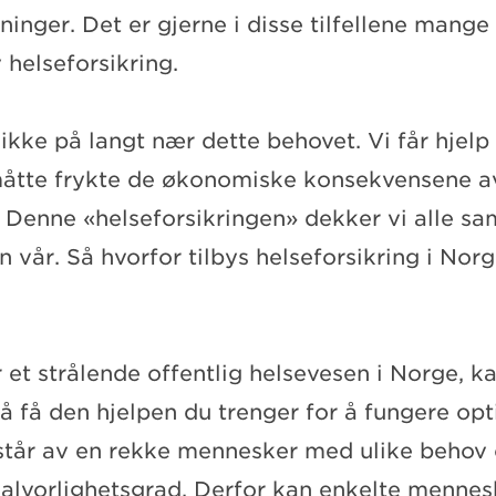
ninger. Det er gjerne i disse tilfellene mange
 helseforsikring.
 ikke på langt nær dette behovet. Vi får hjelp
måtte frykte de økonomiske konsekvensene a
 Denne «helseforsikringen» dekker vi alle s
 vår. Så hvorfor tilbys helseforsikring i Nor
 et strålende offentlig helsevesen i Norge, k
å få den hjelpen du trenger for å fungere opt
står av en rekke mennesker med ulike behov
k alvorlighetsgrad. Derfor kan enkelte menne