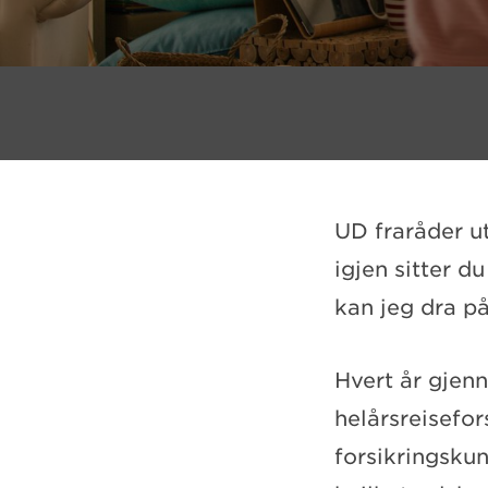
UD fraråder ut
igjen sitter d
kan jeg dra p
Hvert år gjen
helårsreisefor
forsikringskun