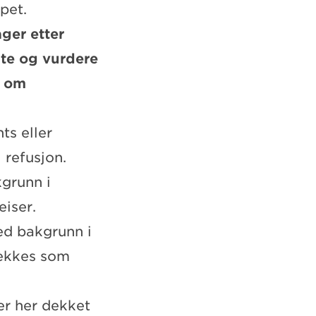
pet.
ger etter
nte og vurdere
v om
ts eller
l refusjon.
kgrunn i
eiser.
ed bakgrunn i
dekkes som
er her dekket