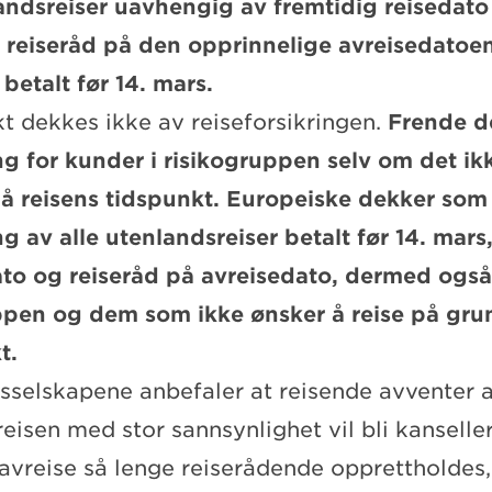
landsreiser uavhengig av fremtidig reisedat
r reiseråd på den opprinnelige avreisedatoen
e betalt før 14. mars.
t dekkes ikke av reiseforsikringen.
Frende d
ng for kunder i risikogruppen selv om det ik
på reisens tidspunkt. Europeiske dekker som
ng av alle utenlandsreiser betalt før 14. mar
ato og reiseråd på avreisedato, dermed også
ppen og dem som ikke ønsker å reise på gru
kt.
sselskapene anbefaler at reisende avventer a
eisen med stor sannsynlighet vil bli kanselle
 avreise så lenge reiserådende opprettholdes