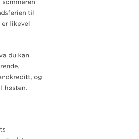
og sommeren
dsferien til
er likevel
hva du kan
Frende,
andkreditt, og
il høsten.
ts