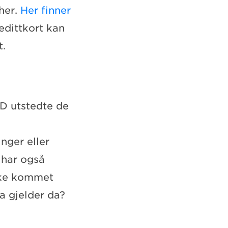
her.
Her finner
edittkort kan
t.
D utstedte de
nger eller
 har også
ikke kommet
a gjelder da?