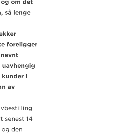
o og om det
, så lenge
ekker
ke foreligger
 nevnt
s, uavhengig
 kunder i
nn av
vbestilling
rt senest 14
, og den