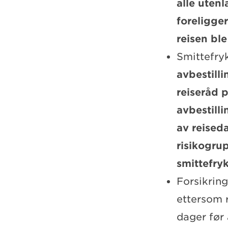
alle uten
foreligge
reisen bl
Smittefryk
avbestilli
reiseråd 
avbestilli
av reised
risikogru
smittefry
Forsikring
ettersom r
dager før