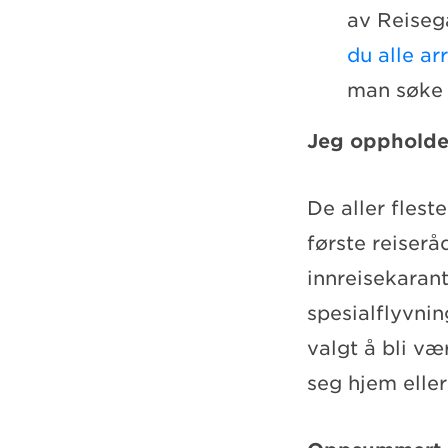
av Reiseg
du alle a
man søke r
Jeg oppholder
De aller fles
første reiserå
innreisekarant
spesialflyvnin
valgt å bli væ
seg hjem eller