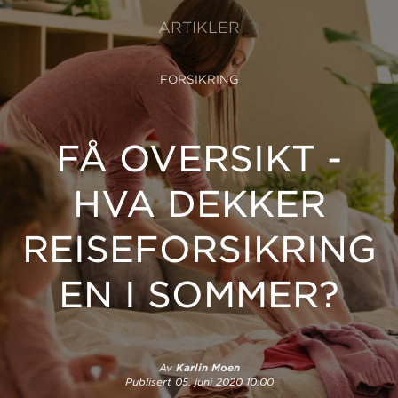
ARTIKLER
FORSIKRING
FÅ OVERSIKT -
HVA DEKKER
REISEFORSIKRING
EN I SOMMER?
Av
Karlin Moen
Publisert
05. juni 2020 10:00