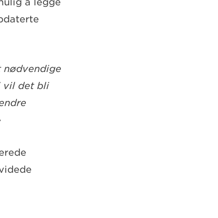
mulig å legge
pdaterte
gt nødvendige
 vil det bli
 endre
»
lerede
tvidede