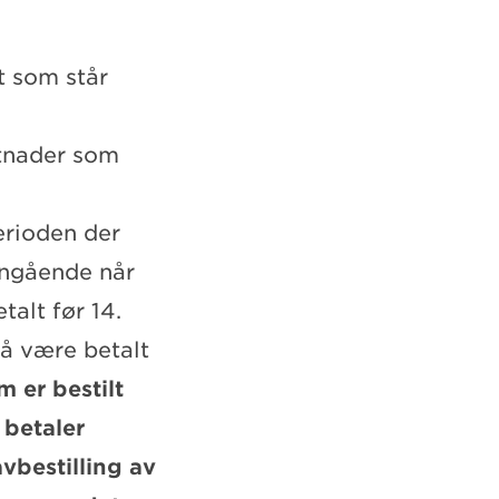
t som står
stnader som
erioden der
angående når
talt før 14.
å være betalt
m er bestilt
 betaler
vbestilling av