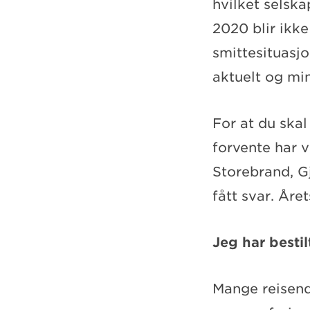
hvilket selsk
2020 blir ikke 
smittesituasjo
aktuelt og min
For at du skal
forvente har v
Storebrand, G
fått svar. Året
Jeg har bestil
Mange reisend