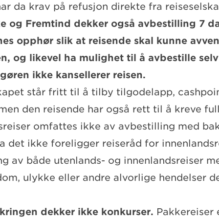
ar da krav på refusjon direkte fra reiseselska
e og Fremtind dekker også avbestilling 7 da
nes opphør slik at reisende skal kunne avve
n, og likevel ha mulighet til å avbestille sel
gøren ikke kansellerer reisen.
apet står fritt til å tilby tilgodelapp, cashpoin
men den reisende har også rett til å kreve ful
sreiser omfattes ikke av avbestilling med ba
a det ikke foreligger reiseråd for innenlandsr
ing av både utenlands- og innenlandsreiser m
dom, ulykke eller andre alvorlige hendelser 
ikringen dekker ikke konkurser.
Pakkereiser 