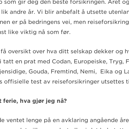
ap som gir deg den beste forsikringen. Året 
lik andre år. Vi blir anbefalt å utsette utenlan
nen er på bedringens vei, men reiseforsikring 
st like viktig nå som før.
 få oversikt over hva ditt selskap dekker og 
i tatt en prat med Codan, Europeiske, Tryg, 
jensidige, Gouda, Fremtind, Nemi, Eika og L
s offisielle test av reiseforsikringer utsettes t
t ferie, hva gjør jeg nå?
e ventet lenge på en avklaring angående åre