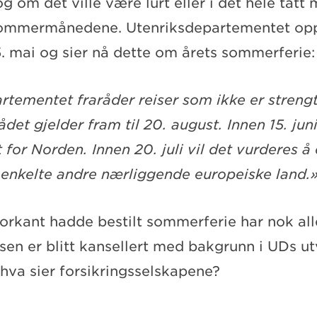
 om det ville være lurt eller i det hele tatt 
 sommermånedene. Utenriksdepartementet op
5. mai og sier nå dette om årets sommerferie:
rtementet fraråder reiser som ikke er stren
Rådet gjelder fram til 20. august. Innen 15. juni
 for Norden. Innen 20. juli vil det vurderes å
r enkelte andre nærliggende europeiske land.
orkant hadde bestilt sommerferie har nok al
sen er blitt kansellert med bakgrunn i UDs u
hva sier forsikringsselskapene?