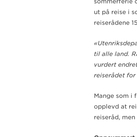
sommerferie og
ut på reise i
reiserådene 1
«Utenriksdepa
til alle land. 
vurdert endret
reiserådet fo
Mange som i f
opplevd at rei
reiseråd, men 