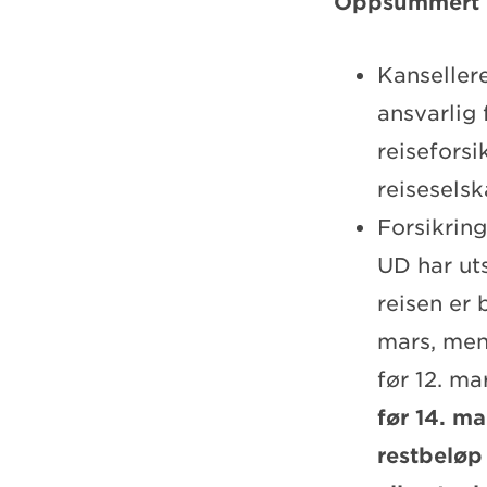
Oppsummert
Kansellere
ansvarlig 
reisefors
reiseselsk
Forsikring
UD har ut
reisen er 
mars, men
før 12. ma
før 14. ma
restbeløp