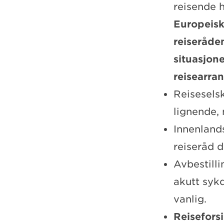
reisende h
Europeisk
reiseråde
situasjone
reisearran
Reiseselsk
lignende, 
Innenland
reiseråd d
Avbestill
akutt syk
vanlig.
Reisefors