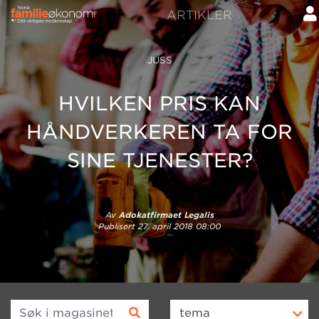
ARTIKLER
JUSS
HVILKEN PRIS KAN
HÅNDVERKEREN TA FOR
SINE TJENESTER?
Av
Adokatfirmaet Legalis
Publisert
27. april 2018 08:00
Søk i magasinet
tema