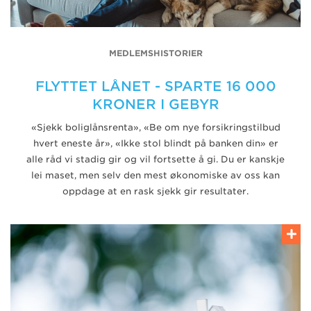
MEDLEMSHISTORIER
FLYTTET LÅNET - SPARTE 16 000
KRONER I GEBYR
«Sjekk boliglånsrenta», «Be om nye forsikringstilbud
hvert eneste år», «Ikke stol blindt på banken din» er
alle råd vi stadig gir og vil fortsette å gi. Du er kanskje
lei maset, men selv den mest økonomiske av oss kan
oppdage at en rask sjekk gir resultater.