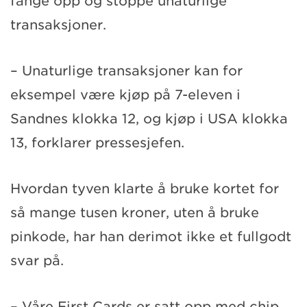
fange opp og stoppe unaturlige
transaksjoner.
– Unaturlige transaksjoner kan for
eksempel være kjøp på 7-eleven i
Sandnes klokka 12, og kjøp i USA klokka
13, forklarer pressesjefen.
Hvordan tyven klarte å bruke kortet for
så mange tusen kroner, uten å bruke
pinkode, har han derimot ikke et fullgodt
svar på.
– Våre First Cards er satt opp med chip