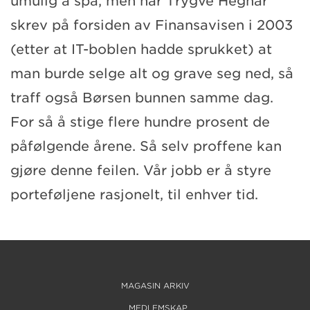
umulig å spå, men når Trygve Hegnar
skrev på forsiden av Finansavisen i 2003
(etter at IT-boblen hadde sprukket) at
man burde selge alt og grave seg ned, så
traff også Børsen bunnen samme dag.
For så å stige flere hundre prosent de
påfølgende årene. Så selv proffene kan
gjøre denne feilen. Vår jobb er å styre
porteføljene rasjonelt, til enhver tid.
MAGASIN ARKIV
MEDLEMSKAP