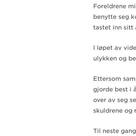
Foreldrene mi
benytte seg ko
tastet inn sit
I løpet av vi
ulykken og be
Ettersom samm
gjorde best i 
over av seg se
skuldrene og 
Til neste gang