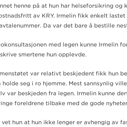
nnet henne på at hun har helseforsikring og 
stnadsfritt av KRY. Irmelin fikk enkelt laste
t avtalenummer. Da var det bare å bestille nes
deokonsultasjonen med legen kunne Irmelin fo
skrive smertene hun opplevde.
enstøtet var relativt beskjedent fikk hun be
å holde seg i ro hjemme. Mest sannsynlig vil
lv var beskjeden fra legen. Irmelin kunne de
ringe foreldrene tilbake med de gode nyhete
 vet hun at hun ikke lenger er avhengig av fas