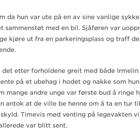
m da hun var ute på en av sine vanlige sykke
et sammenstøt med en bil. Sjåføren var uop
ge kjøre ut fra en parkeringsplass og traff de
ende.
 det etter forholdene greit med både Irmelin 
jente på et ubehag i hodet og nakke som hun
m mange andre unge var første bud å ringe hj
n antok at de ville be henne om å ta en tur t
 skyld. Timevis med venting på legevakten vil
llerede var blitt sent.