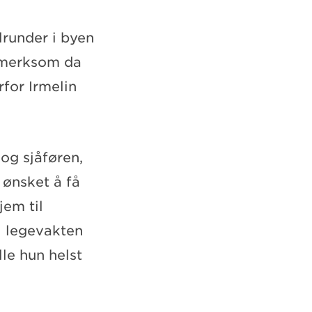
lrunder i byen
pmerksom da
rfor Irmelin
og sjåføren,
 ønsket å få
em til
il legevakten
le hun helst