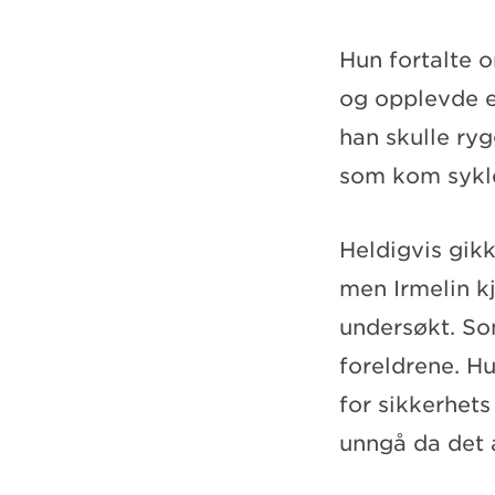
Hun fortalte o
og opplevde 
han skulle ryg
som kom sykl
Heldigvis gikk
men Irmelin k
undersøkt. So
foreldrene. Hu
for sikkerhets
unngå da det a