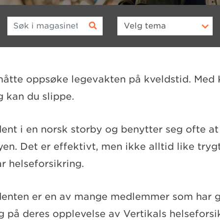
Søk i magasinet
Velg
tema
 måtte oppsøke legevakten på kveldstid. Med
g kan du slippe.
dent i en norsk storby og benytter seg ofte at
yen. Det er effektivt, men ikke alltid like tryg
r helseforsikring.
enten er en av mange medlemmer som har git
 på deres opplevelse av Vertikals helseforsi