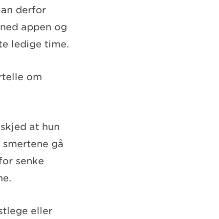
kan derfor
t ned appen og
te ledige time.
rtelle om
skjed at hun
le smertene gå
rfor senke
ne.
tlege eller