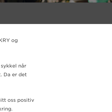
 KRY og
 sykkel når
t. Da er det
t oss positiv
kring.