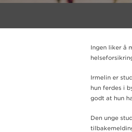
Ingen liker å
helseforsikrin
Irmelin er stu
hun ferdes i b
godt at hun ha
Den unge stud
tilbakemelding