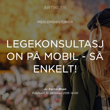
ARTIKLER
MEDLEMSHISTORIER
LEGEKONSULTASJ
ON PÅ MOBIL - SÅ
ENKELT!
Av
Karlin Moen
Publisert
31. oktober 2019 14:00