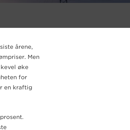
iste årene,
rømpriser. Men
likevel øke
heten for
 en kraftig
 prosent.
ste