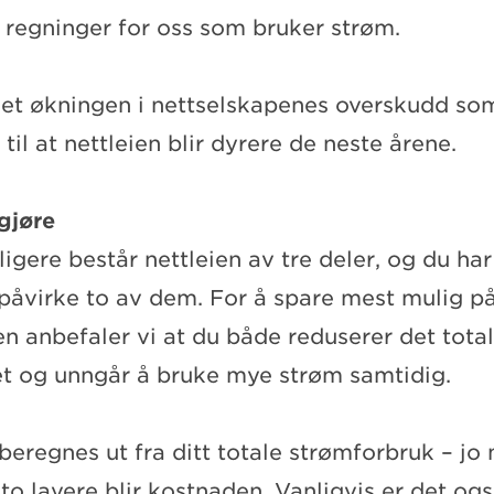
e regninger for oss som bruker strøm.
 det økningen i nettselskapenes overskudd so
il at nettleien blir dyrere de neste årene.
 gjøre
igere består nettleien av tre deler, og du har
 påvirke to av dem. For å spare mest mulig p
n anbefaler vi at du både reduserer det tota
t og unngår å bruke mye strøm samtidig.
beregnes ut fra ditt totale strømforbruk – jo
to lavere blir kostnaden. Vanligvis er det ogs