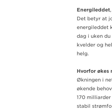
Energileddet
Det betyr at j
energileddet 
dag i uken du 
kvelder og hel
helg.
Hvorfor økes 
Økningen i ne
økende behove
170 milliarder
stabil strømfo