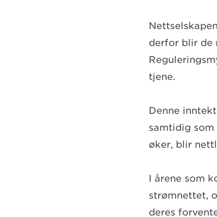
Nettselskapen
derfor blir d
Reguleringsmy
tjene.
Denne inntekt
samtidig som 
øker, blir net
I årene som k
strømnettet, 
deres forvente