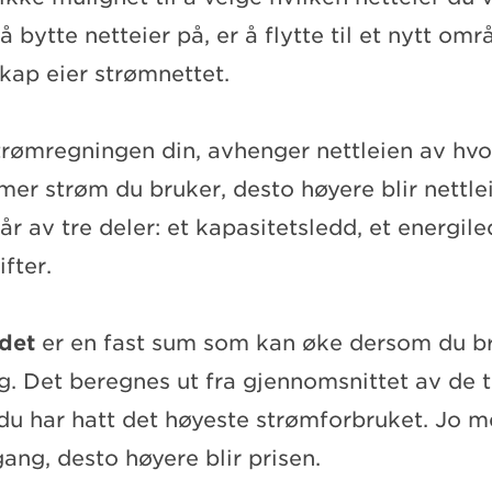
 bytte netteier på, er å flytte til et nytt omr
kap eier strømnettet.
strømregningen din, avhenger nettleien av hv
mer strøm du bruker, desto høyere blir nettlei
år av tre deler: et kapasitetsledd, et energil
ifter.
det
er en fast sum som kan øke dersom du b
g. Det beregnes ut fra gjennomsnittet av de t
u har hatt det høyeste strømforbruket. Jo m
ang, desto høyere blir prisen.