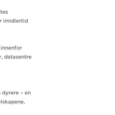
tes
 imidlertid
 innenfor
r, datasentre
 dyrere – en
elskapene,