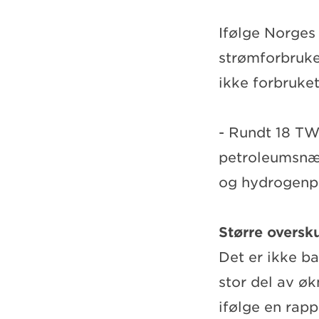
Ifølge Norges
strømforbruke
ikke forbruke
- Rundt 18 TW
petroleumsnæri
og hydrogenpr
Større oversk
Det er ikke b
stor del av øk
ifølge en rapp