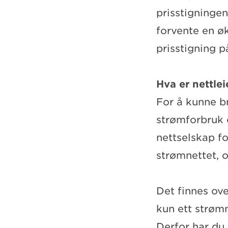
prisstigninge
forvente en ø
prisstigning p
Hva er nettle
For å kunne b
strømforbruk o
nettselskap f
strømnettet, o
Det finnes ove
kun ett strømn
Derfor har du 