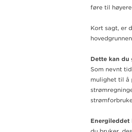
føre til høyer
Kort sagt, er
hovedgrunnen t
Dette kan du
Som nevnt tidl
mulighet til å
strømregninge
strømforbruke
Energileddet
du bruker, des