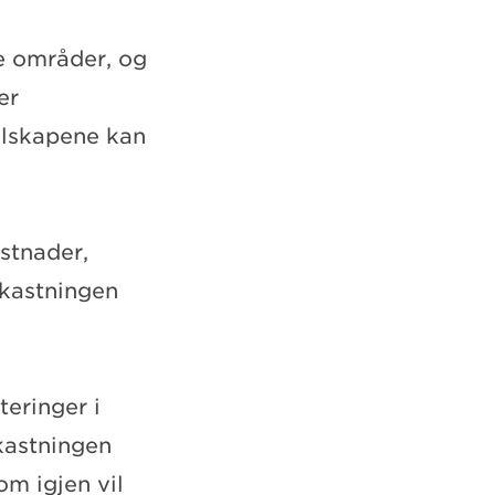
e områder, og
er
elskapene kan
stnader,
vkastningen
eringer i
kastningen
om igjen vil