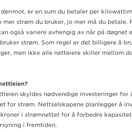
, derimot, er en sum du betaler per kilowatti
o mer strøm du bruker, jo mer må du betale. 
kan også variere avhengig av når på døgnet e
bruker strøm. Som regel er det billigere å b
ger, men ikke alle netteiere skiller mellom d
nettleien?
ttleien skyldes nødvendige investeringer for
t for strøm. Nettselskapene planlegger å inv
 kroner i strømnettet for å forbedre kapasite
rsyning i fremtiden.