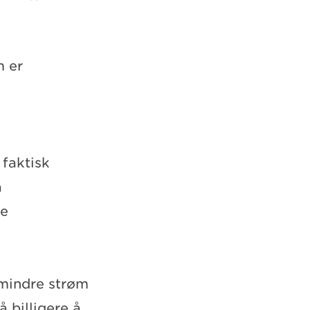
m er
 faktisk
å
le
 mindre strøm
å billigere å