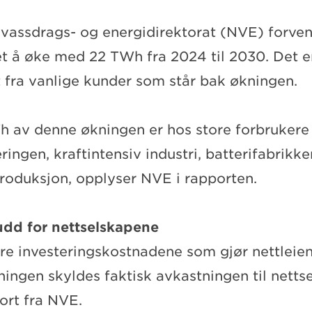
 vassdrags- og energidirektorat (NVE) forven
t å øke med 22 TWh fra 2024 til 2030. Det er
t fra vanlige kunder som står bak økningen.
h av denne økningen er hos store forbrukere
ngen, kraftintensiv industri, batterifabrikke
oduksjon, opplyser NVE i rapporten.
udd for nettselskapene
are investeringskostnadene som gjør nettleien
ningen skyldes faktisk avkastningen til netts
ort fra NVE.