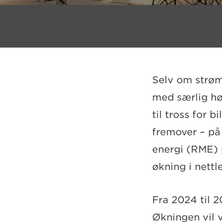
Selv om strøm
med særlig høy
til tross for 
fremover – på
energi (RME) 
økning i nett
Fra 2024 til 2
Økningen vil 