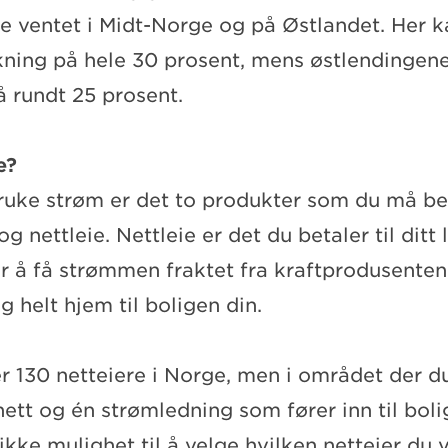
ne ventet i Midt-Norge og på Østlandet. Her 
kning på hele 30 prosent, mens østlendingene
å rundt 25 prosent.
ie?
ruke strøm er det to produkter som du må bet
g nettleie. Nettleie er det du betaler til ditt 
or å få strømmen fraktet fra kraftprodusente
g helt hjem til boligen din.
r 130 netteiere i Norge, men i området der du
ett og én strømledning som fører inn til boli
ikke mulighet til å velge hvilken netteier du 