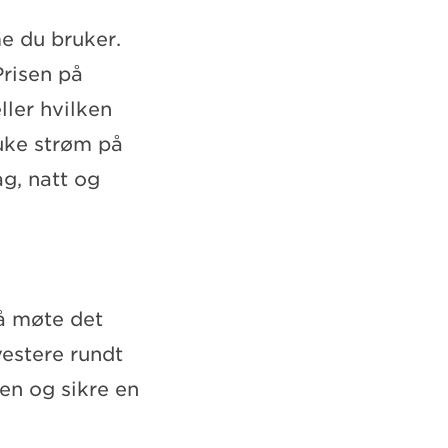
me du bruker.
Prisen på
ller hvilken
ruke strøm på
ag, natt og
 å møte det
estere rundt
ten og sikre en