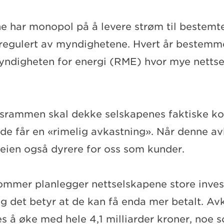
e har monopol på å levere strøm til bestemt
e regulert av myndighetene. Hvert år bestemm
ndigheten for energi (RME) hvor mye netts
srammen skal dekke selskapenes faktiske ko
de får en «rimelig avkastning». Når denne a
tleien også dyrere for oss som kunder.
ommer planlegger nettselskapene store invest
og det betyr at de kan få enda mer betalt. Av
s å øke med hele 4,1 milliarder kroner, noe s