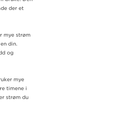
åde der et
or mye strøm
en din.
edd og
ruker mye
re timene i
er strøm du