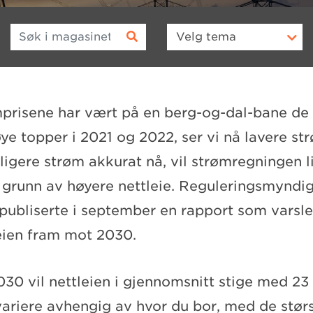
Søk i magasinet
Velg
tema
prisene har vært på en berg-og-dal-bane de s
e topper i 2021 og 2022, ser vi nå lavere st
billigere strøm akkurat nå, vil strømregningen 
 grunn av høyere nettleie. Reguleringsmyndig
publiserte i september en rapport som varsler
leien fram mot 2030.
030 vil nettleien i gjennomsnitt stige med 23
variere avhengig av hvor du bor, med de stør