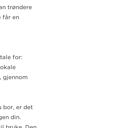
kan trøndere
 får en
ale for:
lokale
n, gjennom
 bor, er det
gen din.
vil bruke. Den