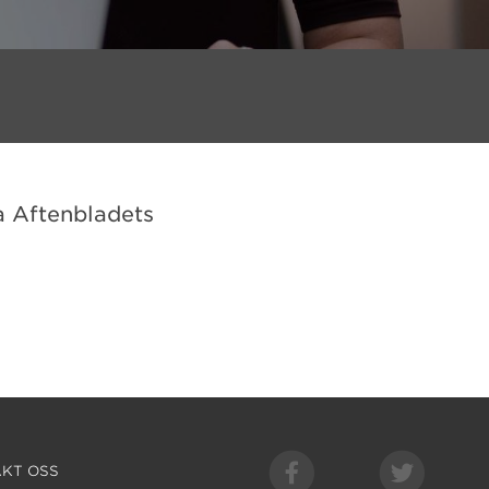
a Aftenbladets
KT OSS