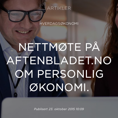
ARTIKLER
HVERDAGSØKONOMI
NETTMØTE PÅ
AFTENBLADET.NO
OM PERSONLIG
ØKONOMI.
Publisert
23. oktober 2015 10:09