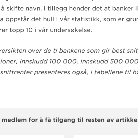
 skifte navn. I tillegg hender det at banker 
a oppstår det hull i vår statistikk, som er grun
er topp 10 i vår undersøkelse.
ersikten over de ti bankene som gir best sni
llioner, innskudd 100 000, innskudd 500 00
nittrenter presenteres også, i tabellene til h
i medlem for å få tilgang til resten av artikke