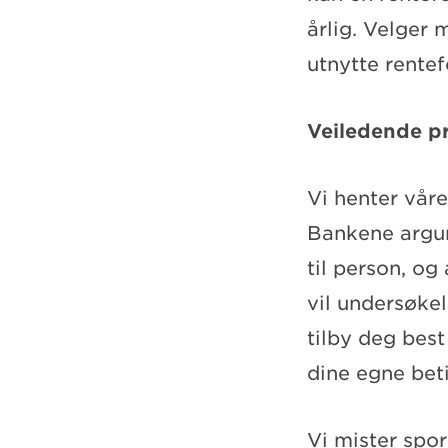
årlig. Velger
utnytte rentef
Veiledende pr
Vi henter våre
Bankene argum
til person, og
vil undersøke
tilby deg best
dine egne bet
Vi mister spo