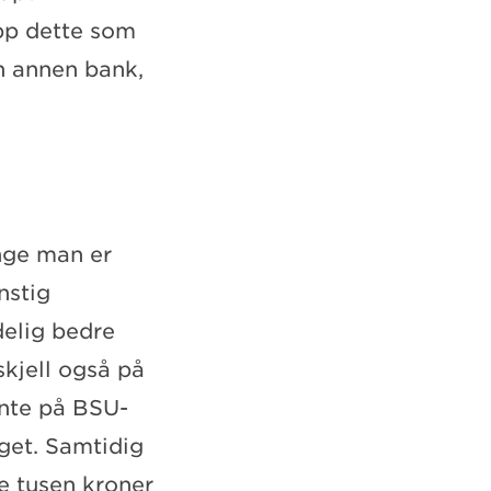
pp dette som
en annen bank,
enge man er
nstig
delig bedre
skjell også på
ente på BSU-
aget. Samtidig
re tusen kroner