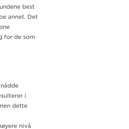
 kundene best
noe annet. Det
åpne
g for de som
 nådde
sulterer i
 men dette
høyere nivå