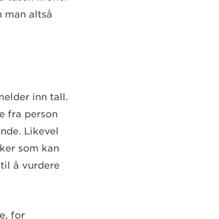
n man altså
elder inn tall.
e fra person
ende. Likevel
nker som kan
til å vurdere
e, for