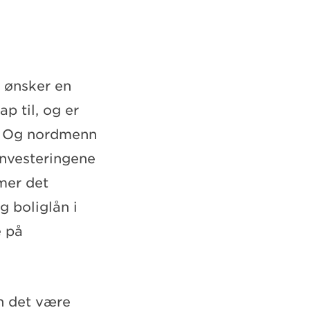
 ønsker en
p til, og er
. Og nordmenn
 investeringene
mer det
g boliglån i
e på
n det være