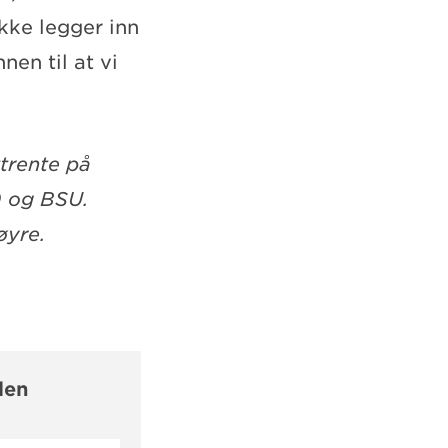
ikke legger inn
nen til at vi
ttrente på
0 og BSU.
øyre.
len