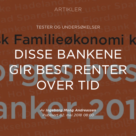
ARTIKLER
TESTER OG UNDERSØKELSER
DISSE BANKENE
GIR BEST RENTER
OVER TID
Av
Ingeborg Mong Andreassen
Publisert
02. mai 2018 08:00