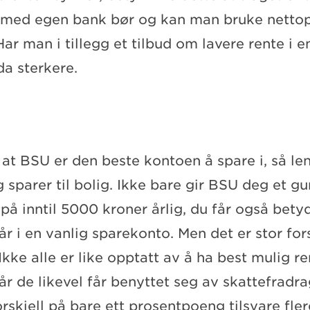
 med egen bank bør og kan man bruke netto
ar man i tillegg et tilbud om lavere rente i 
da sterkere.
g at BSU er den beste kontoen å spare i, så l
 sparer til bolig. Ikke bare gir BSU deg et gu
på inntil 5000 kroner årlig, du får også bety
år i en vanlig sparekonto. Men det er stor for
kke alle er like opptatt av å ha best mulig r
år de likevel får benyttet seg av skattefradr
rskjell på bare ett prosentpoeng tilsvare fle