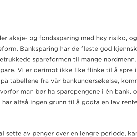
er aksje- og fondssparing med høy risiko, og
form. Banksparing har de fleste god kjennska
oretrukkede spareformen til mange nordmenn
 spare. Vi er derimot ikke like flinke til å spre
 på tabellene fra vår bankundersøkelse, kom
hvorfor man bør ha sparepengene i én bank, o
har altså ingen grunn til å godta en lav rent
l sette av penger over en lengre periode, ka