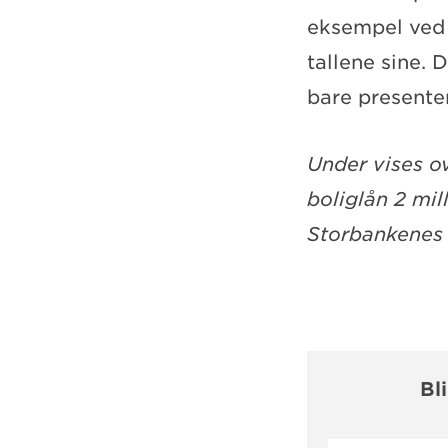
eksempel ved å
tallene sine. D
bare presenter
Under vises ov
boliglån 2 mi
Storbankenes s
Bl