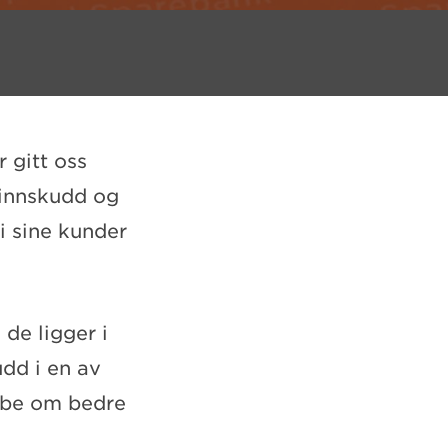
 gitt oss
 innskudd og
i sine kunder
 de ligger i
udd i en av
r be om bedre