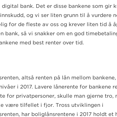
n digital bank. Det er disse bankene som gir
 innskudd, og vi ser liten grunn til å vurdere 
g for de fleste av oss og krever liten tid å 
en bank, så vi snakker om en god timebetalin
bankene med best renter over tid.
enten, altså renten på lån mellom bankene,
 nivåer i 2017. Lavere lånerente for bankene re
te for privatpersoner, skulle man gjerne tro,
e være tilfellet i fjor. Tross utviklingen i
enten, har boliglånsrentene i 2017 holdt et 