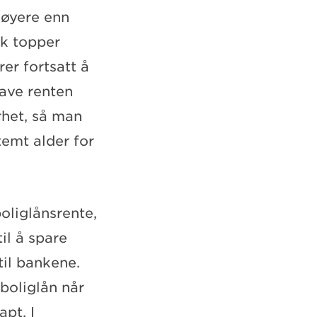
 høyere enn
nk topper
rer fortsatt å
lave renten
erhet, så man
temt alder for
boliglånsrente,
il å spare
il bankene.
boliglån når
pt. I