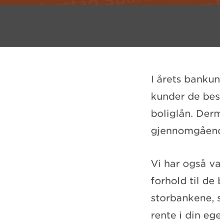
I årets banku
kunder de bes
boliglån. Der
gjennomgående
Vi har også va
forhold til de
storbankene, s
rente i din ege