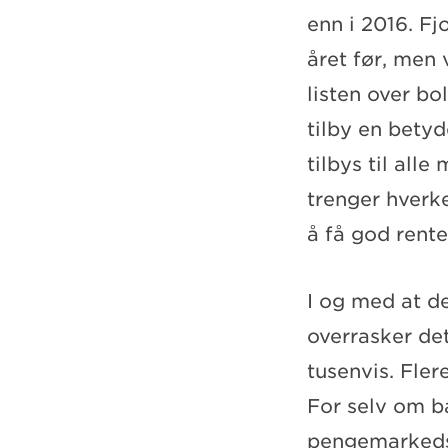
enn i 2016. Fj
året før, men
listen over bo
tilby en betyd
tilbys til all
trenger hverke
å få god rente
I og med at de
overrasker det
tusenvis. Fle
For selv om b
pengemarkedsre