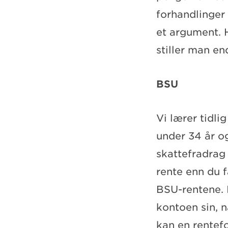
forhandlinger
et argument. H
stiller man en
BSU
Vi lærer tidli
under 34 år og
skattefradrag 
rente enn du f
BSU-rentene. I
kontoen sin, n
kan en rentefo