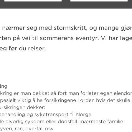
nærmer seg med stormskritt, og mange gjør s
ten på vei til sommerens eventyr. Vi har lage
deg før du reiser.
ring
ikring er man dekket så fort man forlater egen eiendo
spesielt viktig å ha forsikringene i orden hvis det skulle
orsikringen dekker:
gebehandling og syketransport til Norge
elle alvorlig sykdom eller dødsfall i nærmeste familie
veri, ran, overfall osv.