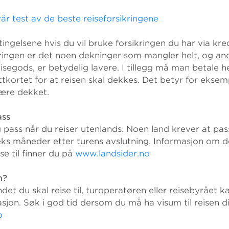
år test av de beste reiseforsikringene
ingelsene hvis du vil bruke forsikringen du har via kredi
kringen er det noen dekninger som mangler helt, og an
isegods, er betydelig lavere. I tillegg må man betale he
tkortet for at reisen skal dekkes. Det betyr for eksempe
være dekket.
ass
g pass når du reiser utenlands. Noen land krever at pa
seks måneder etter turens avslutning. Informasjon om d
se til finner du på
www.landsider.no
m?
et du skal reise til, turoperatøren eller reisebyrået k
jon. Søk i god tid dersom du må ha visum til reisen d
o