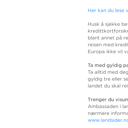
Her kan du lese v
Husk å sjekke bet
kredittkortforsi
blant annet på re
reisen med kredit
Europa ikke vil 
Ta med gyldig p
Ta alltid med de
gyldig tre eller 
landet du skal rei
Trenger du visu
Ambassaden i land
nærmere informas
www.landsider.n