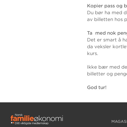
Kopier pass og bi
Du bør ha med deg
av billetten hos
Ta med nok pen
Det er smart å ha
da veksler kortle
kurs.
Ikke bær med deg
billetter og pen
God tur!
MAGASI