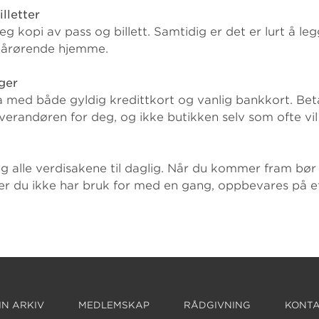
lletter
 kopi av pass og billett. Samtidig er det er lurt å leg
 pårørende hjemme.
ger
 med både gyldig kredittkort og vanlig bankkort. Betal
verandøren for deg, og ikke butikken selv som ofte vil
 alle verdisakene til daglig. Når du kommer fram bør
ger du ikke har bruk for med en gang, oppbevares på e
N ARKIV
MEDLEMSKAP
RÅDGIVNING
KONTA