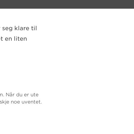
eg klare til
t en liten
m. Når du er ute
 skje noe uventet.