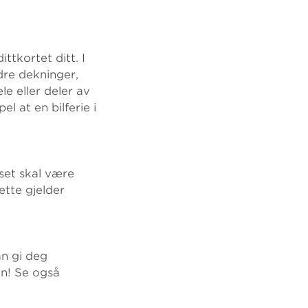
ttkortet ditt. I
dre dekninger,
le eller deler av
l at en bilferie i
sset skal være
ette gjelder
an gi deg
in! Se også