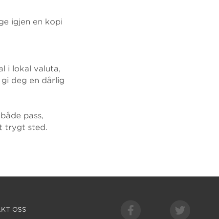
ge igjen en kopi
 i lokal valuta,
 gi deg en dårlig
 både pass,
t trygt sted.
KT OSS