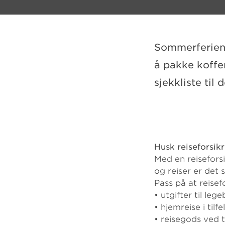
Sommerferien 
å pakke koffer
sjekkliste til 
Husk reiseforsik
Med en reisefors
og reiser er det 
Pass på at reisef
• utgifter til le
• hjemreise i tilf
• reisegods ved ty