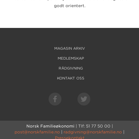
godt orientert.
MAGASIN ARKIV
MEDLEMSKAP
RÅDGIVNING
KONTAKT OSS
Norsk Familieøkonomi
| Tlf: 51 77 50 00 |
post@norskfamilie.no
|
radgivning@norskfamilie.no
|
Pressekontakt