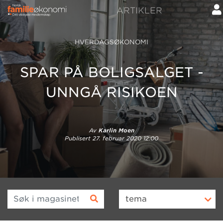
ARTIKLER
HVERDAGSØKONOMI
SPAR PÅ BOLIGSALGET -
UNNGÅ RISIKOEN
Av
Karlin Moen
Publisert
27. februar 2020 12:00
Søk i magasinet
tema