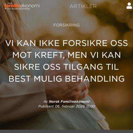
ARTIKLER
FORSIKRING
VI KAN IKKE FORSIKRE OSS
MOT KREFT, MEN VI KAN
SIKRE OSS TILGANG TIL
BEST MULIG BEHANDLING
Av
Norsk Familieøkonomi
Publisert
06. februar 2026 12:00