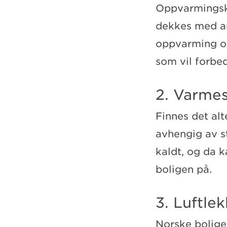
Oppvarmingska
dekkes med and
oppvarming og 
som vil forbe
2. Varme
Finnes det alt
avhengig av s
kaldt, og da 
boligen på.
3. Luftlek
Norske boliger