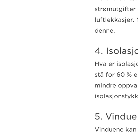
strømutgifter 
luftlekkasjer.
denne.
4. Isolasj
Hva er isolas
stå for 60 % e
mindre oppvar
isolasjonstykk
5. Vindue
Vinduene kan s