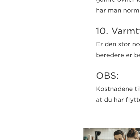
har man norma
10. Varm
Er den stor no
beredere er b
OBS:
Kostnadene ti
at du har flytt