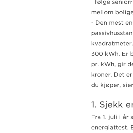
I følge senior
mellom bolige
- Den mest en
passivhusstan
kvadratmeter.
300 kWh. Er b
pr. kWh, gir d
kroner. Det er
du kjøper, sie
1. Sjekk 
Fra 1. juli i å
energiattest. 