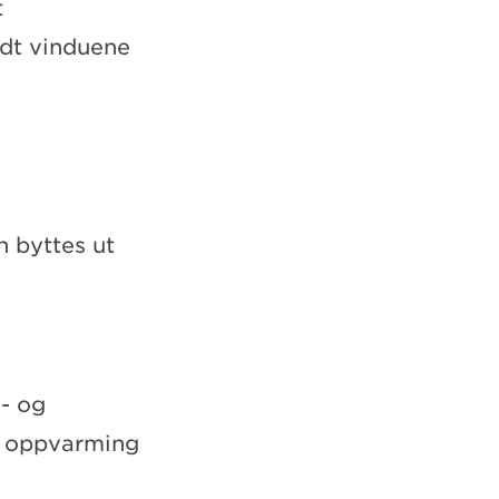
t
ndt vinduene
n byttes ut
- og
r oppvarming