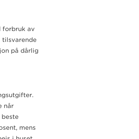
d forbruk av
d tilsvarende
jon på dårlig
ngsutgifter.
e når
 beste
osent, mens
eis i huset