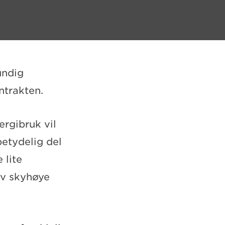
undig
ntrakten.
rgibruk vil
betydelig del
 lite
 av skyhøye