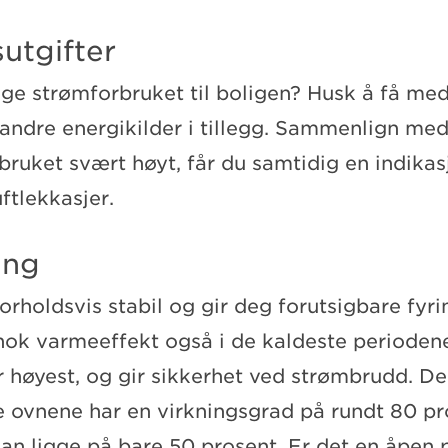
sutgifter
ige strømforbruket til boligen? Husk å få me
r andre energikilder i tillegg. Sammenlign me
rbruket svært høyt, får du samtidig en indikas
uftlekkasjer.
ing
orholdsvis stabil og gir deg forutsigbare fyri
nok varmeeffekt også i de kaldeste perioden
r høyest, og gir sikkerhet ved strømbrudd. De
 ovnene har en virkningsgrad på rundt 80 pr
n ligge på bare 50 prosent. Er det en åpen p