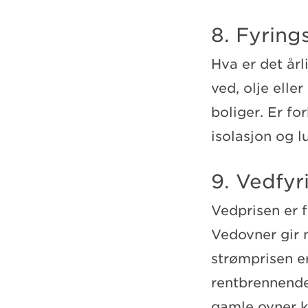
8. Fyring
Hva er det årl
ved, olje elle
boliger. Er fo
isolasjon og l
9. Vedfyr
Vedprisen er f
Vedovner gir 
strømprisen e
rentbrennende
gamle ovner ka