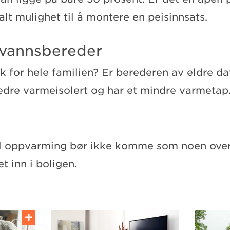
lt mulighet til å montere en peisinnsats.
tvannsbereder
k for hele familien? Er berederen av eldre d
edre varmeisolert og har et mindre varmetap
l oppvarming bør ikke komme som noen overr
et inn i boligen.