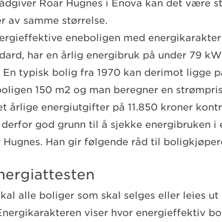
rådgiver Roar Hugnes i Enova kan det være st
r av samme størrelse.
ergieffektive eneboligen med energikarakter
dard, har en årlig energibruk på under 79 kW
 En typisk bolig fra 1970 kan derimot ligge 
oligen 150 m2 og man beregner en strømpris
et årlige energiutgifter på 11.850 kroner kon
 derfor god grunn til å sjekke energibruken i 
r Hugnes. Han gir følgende råd til boligkjøper
energiattesten
r skal alle boliger som skal selges eller leies ut
Energikarakteren viser hvor energieffektiv bo