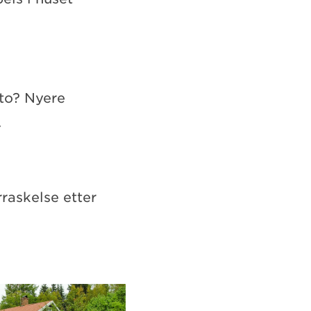
ato? Nyere
.
askelse etter