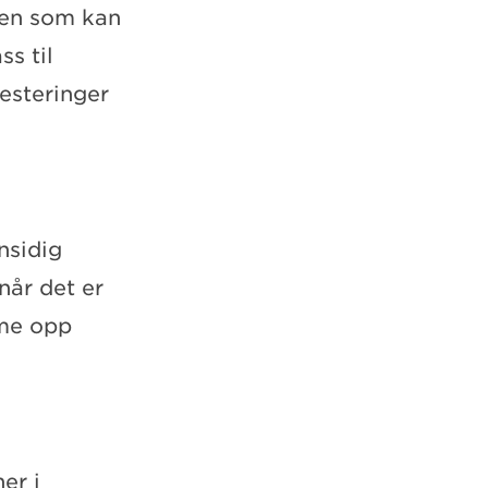
gen som kan
s til
vesteringer
nsidig
når det er
rme opp
er i