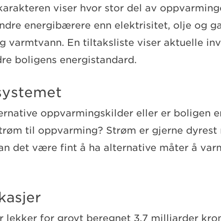
rakteren viser hvor stor del av oppvarmin
re energibærere enn elektrisitet, olje og gas
varmtvann. En tiltaksliste viser aktuelle in
dre boligens energistandard.
systemet
ernative oppvarmingskilder eller er boligen e
trøm til oppvarming? Strøm er gjerne dyrest 
kan det være fint å ha alternative måter å va
kasjer
 lekker for grovt beregnet 3,7 milliarder kron