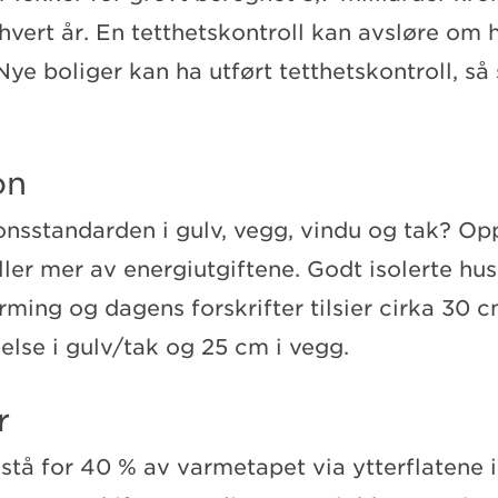
hvert år. En tetthetskontroll kan avsløre om 
 Nye boliger kan ha utført tetthetskontroll, så
on
jonsstandarden i gulv, vegg, vindu og tak? O
ller mer av energiutgiftene. Godt isolerte hus
ming og dagens forskrifter tilsier cirka 30 
else i gulv/tak og 25 cm i vegg.
r
tå for 40 % av varmetapet via ytterflatene i