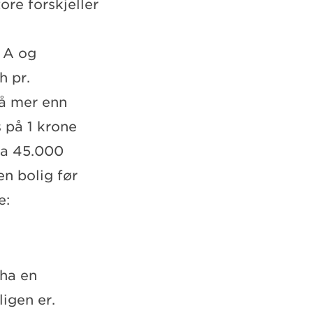
ore forskjeller
 A og
h pr.
på mer enn
 på 1 krone
tra 45.000
en bolig før
e:
 ha en
ligen er.