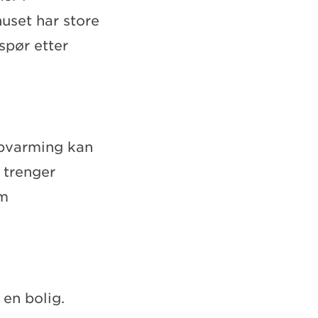
huset har store
 spør etter
ppvarming kan
 trenger
cm
 en bolig.