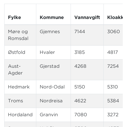
Fylke
Kommune
Vannavgift
Kloakka
Møre og
Gjemnes
7144
3060
Romsdal
Østfold
Hvaler
3185
4817
Aust-
Gjerstad
4268
7254
Agder
Hedmark
Nord-Odal
5150
5310
Troms
Nordreisa
4622
5384
Hordaland
Granvin
7080
3272