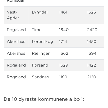
Romsdal
Vest-
Lyngdal
1461
1625
Agder
Rogaland
Time
1640
2420
Akershus
Lørenskog
1714
1450
Akershus
Rælingen
1662
1694
Rogaland
Forsand
1629
1422
Rogaland
Sandnes
1189
2120
De 10 dyreste kommunene å bo i: