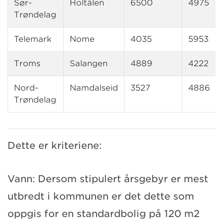
Sør-
Holtålen
6500
4975
Trøndelag
Telemark
Nome
4035
5953
Troms
Salangen
4889
4222
Nord-
Namdalseid
3527
4886
Trøndelag
Dette er kriteriene:
Vann: Dersom stipulert årsgebyr er mest
utbredt i kommunen er det dette som
oppgis for en standardbolig på 120 m2