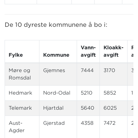
De 10 dyreste kommunene å bo i:
Vann-
Kloakk-
Re
Fylke
Kommune
avgift
avgift
av
Møre og
Gjemnes
7444
3170
36
Romsdal
Hedmark
Nord-Odal
5210
5852
15
Telemark
Hjartdal
5640
6025
27
Aust-
Gjerstad
4358
7472
2
Agder