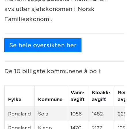
avslutter sjeføkonomen i Norsk
Familieøkonomi.
Se hele oversikten her
De 10 billigste kommunene å bo i:
Vann-
Kloakk-
Reno
Fylke
Kommune
avgift
avgift
avgi
Rogaland
Sola
1056
1482
226
Rogaland
Klepp
1470
2127
1993