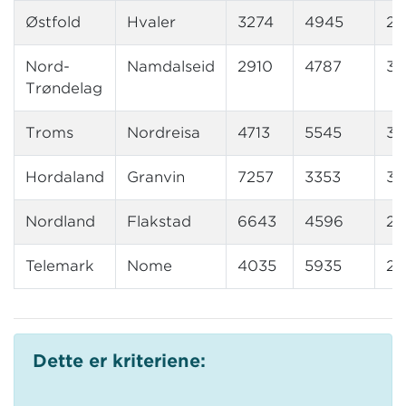
Østfold
Hvaler
3274
4945
23
Nord-
Namdalseid
2910
4787
39
Trøndelag
Troms
Nordreisa
4713
5545
31
Hordaland
Granvin
7257
3353
32
Nordland
Flakstad
6643
4596
28
Telemark
Nome
4035
5935
26
Dette er kriteriene: