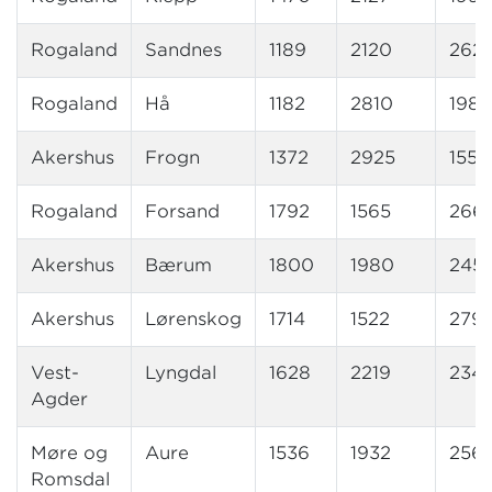
Rogaland
Sandnes
1189
2120
262
Rogaland
Hå
1182
2810
198
Akershus
Frogn
1372
2925
1552
Rogaland
Forsand
1792
1565
266
Akershus
Bærum
1800
1980
245
Akershus
Lørenskog
1714
1522
279
Vest-
Lyngdal
1628
2219
234
Agder
Møre og
Aure
1536
1932
256
Romsdal