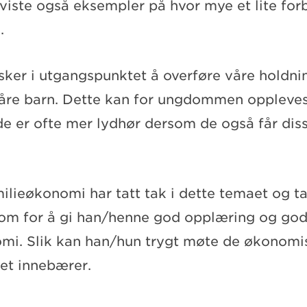
 viste også eksempler på hvor mye et lite for
.
nsker i utgangspunktet å overføre våre holdni
våre barn. Dette kan for ungdommen oppleve
e er ofte mer lydhør dersom de også får dis
ilieøkonomi har tatt tak i dette temaet og t
m for å gi han/henne god opplæring og god
omi. Slik kan han/hun trygt møte de økonomis
et innebærer.