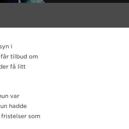
syn i
får tilbud om
r få litt
hun var
 Hun hadde
 fristelser som