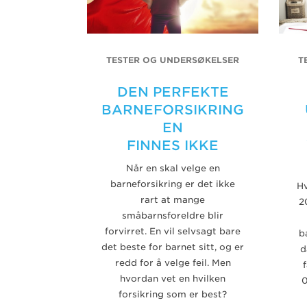
TESTER OG UNDERSØKELSER
T
DEN PERFEKTE
BARNEFORSIKRING
EN
FINNES IKKE
Når en skal velge en
barneforsikring er det ikke
Hv
rart at mange
2
småbarnsforeldre blir
forvirret. En vil selvsagt bare
b
det beste for barnet sitt, og er
d
redd for å velge feil. Men
hvordan vet en hvilken
0
forsikring som er best?