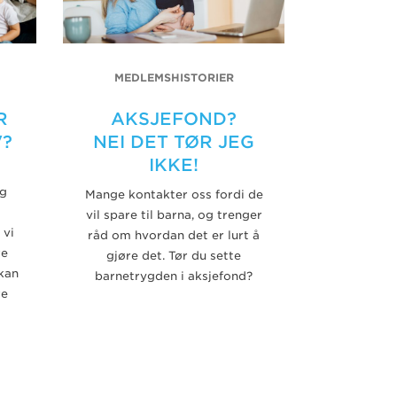
MEDLEMSHISTORIER
R
AKSJEFOND?
V?
NEI DET TØR JEG
IKKE!
ig
Mange kontakter oss fordi de
vil spare til barna, og trenger
 vi
råd om hvordan det er lurt å
re
gjøre det. Tør du sette
kan
barnetrygden i aksjefond?
re