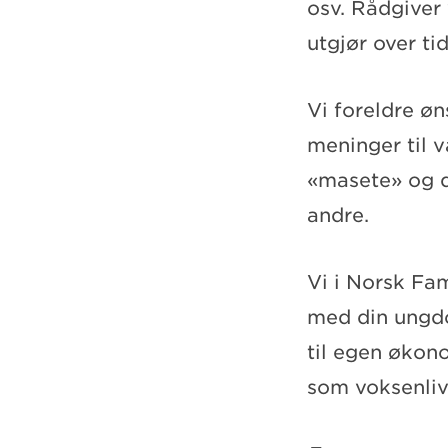
osv. Rådgiver
utgjør over tid
Vi foreldre ø
meninger til 
«masete» og d
andre.
Vi i Norsk Fam
med din ungdo
til egen økon
som voksenliv