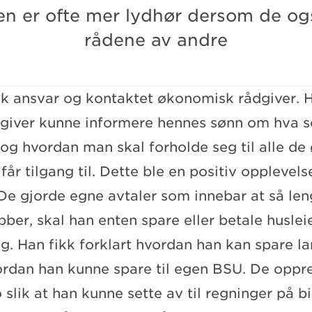
er ofte mer lydhør dersom de ogs
rådene av andre
ok ansvar og kontaktet økonomisk rådgiver. 
giver kunne informere hennes sønn om hva s
r og hvordan man skal forholde seg til alle d
 får tilgang til. Dette ble en positiv opplevel
De gjorde egne avtaler som innebar at så le
ber, skal han enten spare eller betale husle
g. Han fikk forklart hvordan han kan spare la
ordan han kunne spare til egen BSU. De oppre
slik at han kunne sette av til regninger på bil