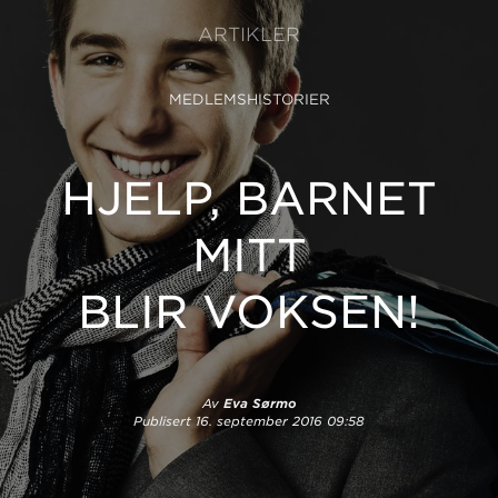
ARTIKLER
MEDLEMSHISTORIER
HJELP, BARNET
MITT
BLIR VOKSEN!
Av
Eva Sørmo
Publisert
16. september 2016 09:58