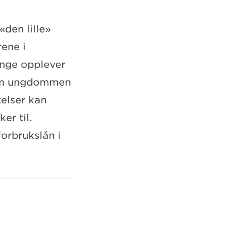
«den lille»
rene i
nge opplever
rsom ungdommen
telser kan
er til.
orbrukslån i