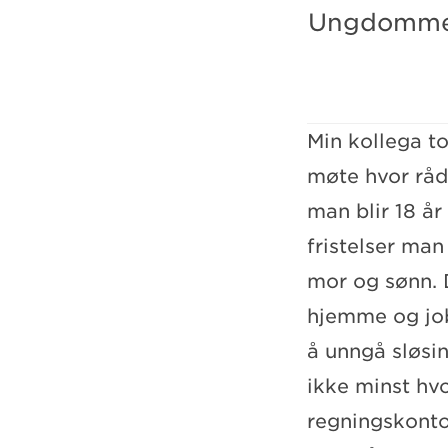
Ungdommen 
Min kollega t
møte hvor råd
man blir 18 å
fristelser man
mor og sønn. 
hjemme og job
å unngå sløsin
ikke minst hv
regningskonto 