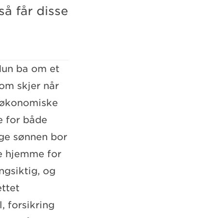
å får disse
Hun ba om et
om skjer når
e økonomiske
se for både
nge sønnen bor
ie hjemme for
ngsiktig, og
ttet
, forsikring