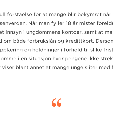
full forståelse for at mange blir bekymret når 
enverden. Når man fyller 18 år mister foreld
et innsyn i ungdommens kontoer, samt at ma
bud om både forbrukslån og kredittkort. De
opplæring og holdninger i forhold til slike fris
omme i en situasjon hvor pengene ikke strekk
 viser blant annet at mange unge sliter med f
