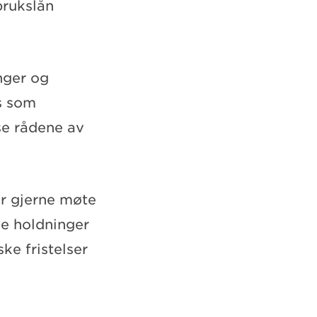
brukslån
nger og
s som
se rådene av
ar gjerne møte
e holdninger
ke fristelser