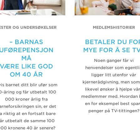
ESTER OG UNDERSØKELSER
MEDLEMSHISTORIER
– BARNAS
BETALER DU FO
UFØREPENSJON
MYE FOR Å SE T
MÅ
Noen ganger får vi
VÆRE LIKE GOD
henvendelser som egentl
OM 40 ÅR
ligger litt utenfor vår
kjernerådgivning, men som
is barnet ditt blir ufør som
likevel ønsker å hjelpe vå
0-åring og får utbetalt 100
medlemmer med. Hvordan 
000 kroner årlig fra
en for eksempel best spa
arneforsikringen sin, er det
penger på TV-tittingen?
a riktig at en fortsatt bare
får utbetalt de samme 100
00 kronene 40 år senere?