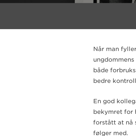
Når man fyller
ungdommens ko
både forbruksl
bedre kontrol
En god kolleg
bekymret for 
forstått at nå
følger med.