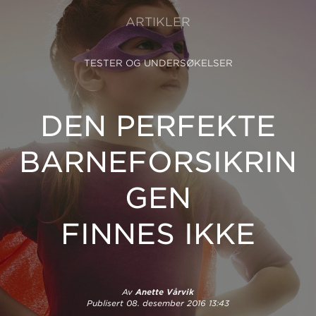
ARTIKLER
TESTER OG UNDERSØKELSER
DEN PERFEKTE
BARNEFORSIKRIN
GEN
FINNES IKKE
Av
Anette Vårvik
Publisert
08. desember 2016 13:43