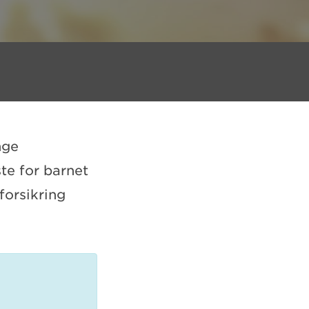
nge
ste for barnet
forsikring