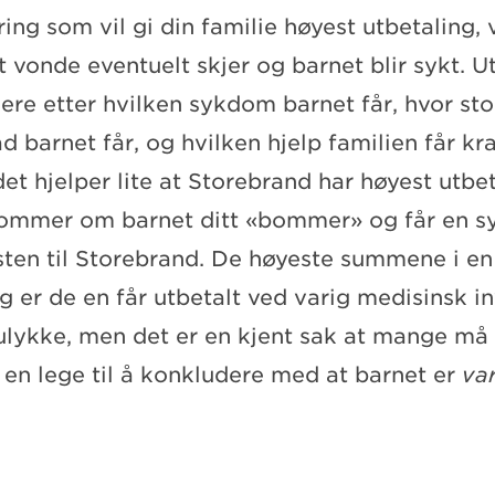
ring som vil gi din familie høyest utbetaling, v
t vonde eventuelt skjer og barnet blir sykt. 
iere etter hvilken sykdom barnet får, hvor sto
ad barnet får, og hvilken hjelp familien får kr
et hjelper lite at Storebrand har høyest utbe
dommer om barnet ditt «bommer» og får en 
isten til Storebrand. De høyeste summene i en
g er de en får utbetalt ved varig medisinsk in
ulykke, men det er en kjent sak at mange må
å en lege til å konkludere med at barnet er
va