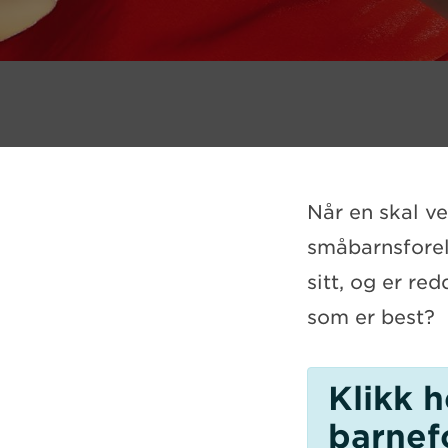
Når en skal ve
småbarnsforeld
sitt, og er re
som er best?
Klikk h
barnef