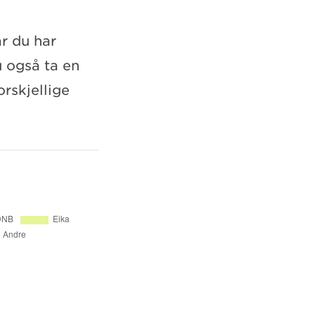
år du har
u også ta en
orskjellige