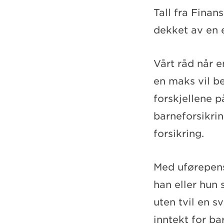
Tall fra Finan
dekket av en e
Vårt råd når e
en maks vil be
forskjellene p
barneforsikri
forsikring.
Med uførepens
han eller hun s
uten tvil en s
inntekt for ba