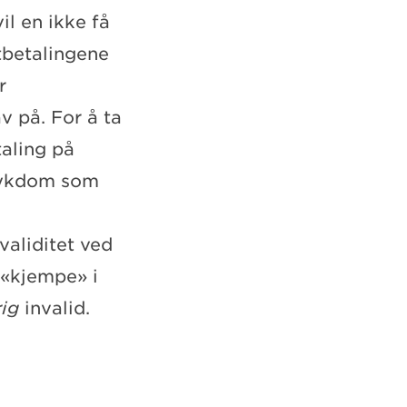
il en ikke få
Utbetalingene
r
av på. For å ta
taling på
sykdom som
validitet ved
 «kjempe» i
rig
invalid.