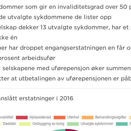
dommer som gir en invaliditetsgrad over 50 p
l de utvalgte sykdommene de lister opp
elskap dekker 13 utvalgte sykdommer, har et 
kke én
per har droppet engangserstatningen en får o
prosent arbeidsufør
v selskapene med uførepensjon øker summen 
etter at utbetalingen av uførepensjonen er på
nslått erstatninger i 2016