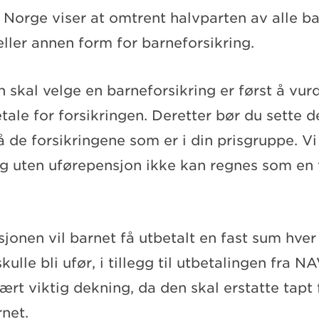
s Norge viser at omtrent halvparten av alle ba
ller annen form for barneforsikring.
n skal velge en barneforsikring er først å vu
tale for forsikringen. Deretter bør du sette deg
å de forsikringene som er i din prisgruppe. V
ng uten uførepensjon ikke kan regnes som en 
jonen vil barnet få utbetalt en fast sum hv
kulle bli ufør, i tillegg til utbetalingen fra N
vært viktig dekning, da den skal erstatte tapt
rnet.