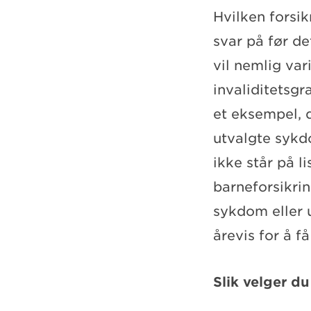
Hvilken forsik
svar på før de
vil nemlig var
invaliditetsgr
et eksempel, d
utvalgte syk
ikke står på l
barneforsikrin
sykdom eller 
årevis for å f
Slik velger du