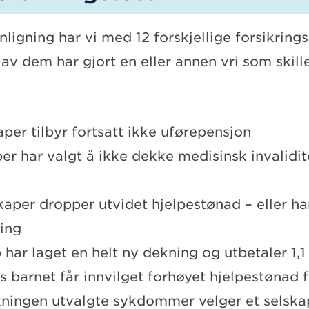
ligning har vi med 12 forskjellige forsikring
e av dem har gjort en eller annen vri som skil
aper tilbyr fortsatt ikke uførepensjon
er har valgt å ikke dekke medisinsk invalidit
kaper dropper utvidet hjelpestønad – eller har
ing
 har laget en helt ny dekning og utbetaler 1,1
s barnet får innvilget forhøyet hjelpestønad
ningen utvalgte sykdommer velger et selska