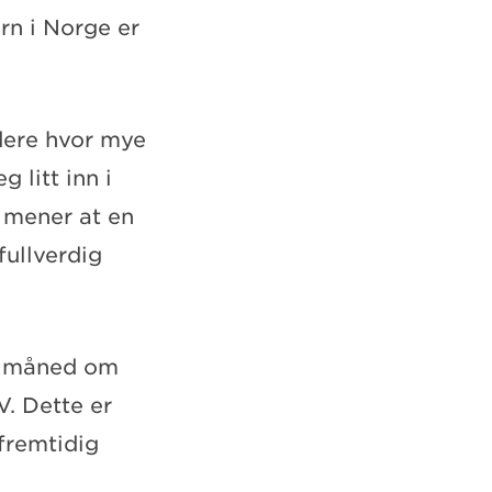
rn i Norge er
rdere hvor mye
 litt inn i
i mener at en
fullverdig
er måned om
AV. Dette er
 fremtidig