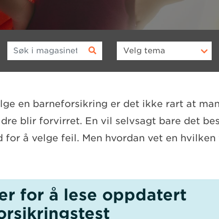
Søk i magasinet
Velg
tema
lge en barneforsikring er det ikke rart at ma
re blir forvirret. En vil selvsagt bare det be
dd for å velge feil. Men hvordan vet en hvilken 
er for å lese oppdatert
orsikringstest