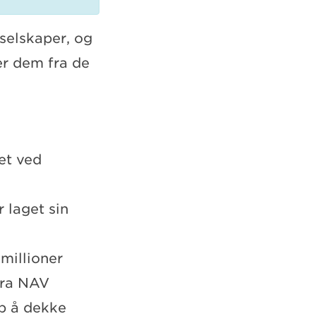
sselskaper, og
ler dem fra de
et ved
 laget sin
 millioner
 fra NAV
p å dekke