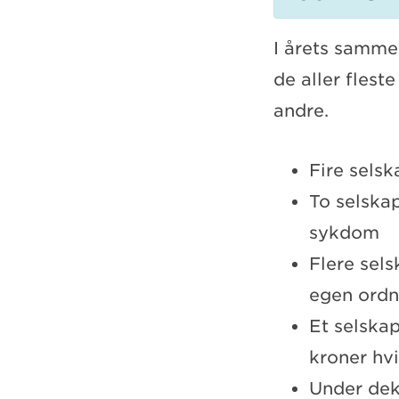
I årets sammen
de aller flest
andre.
Fire selsk
To selskap
sykdom
Flere sels
egen ordn
Et selskap
kroner hvi
Under dek