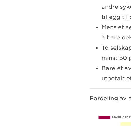
andre syk
tillegg ti
Mens et s
å bare de
To selska
minst 50 
Bare et a
utbetalt 
Fordeling av a