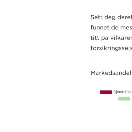
Sett deg deret
funnet de mest
titt på vilkåre
forsikringssel
Markedsandel i