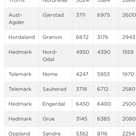
Troms
Nordreisa
5024
5384
2866
Aust-
Gjerstad
3711
6975
2600
Agder
Hordaland
Granvin
6872
3176
2943
Hedmark
Nord-
4950
4390
1559
Odal
Telemark
Nome
4247
5953
1970
Telemark
Sauherad
3718
6712
2580
Hedmark
Engerdal
6450
6400
2500
Hedmark
Grue
3145
6385
2080
Oppland
Søndre
5382
8116
2254