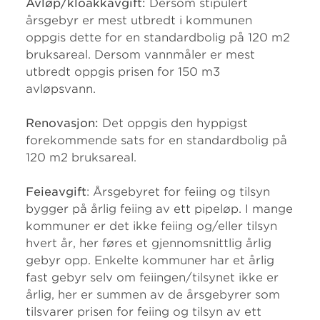
Avløp/kloakkavgift:
Dersom stipulert
årsgebyr er mest utbredt i kommunen
oppgis dette for en standardbolig på 120 m2
bruksareal. Dersom vannmåler er mest
utbredt oppgis prisen for 150 m3
avløpsvann.
Renovasjon:
Det oppgis den hyppigst
forekommende sats for en standardbolig på
120 m2 bruksareal.
Feieavgift
: Årsgebyret for feiing og tilsyn
bygger på årlig feiing av ett pipeløp. I mange
kommuner er det ikke feiing og/eller tilsyn
hvert år, her føres et gjennomsnittlig årlig
gebyr opp. Enkelte kommuner har et årlig
fast gebyr selv om feiingen/tilsynet ikke er
årlig, her er summen av de årsgebyrer som
tilsvarer prisen for feiing og tilsyn av ett