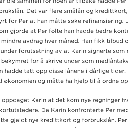
er ble sammen for noen år tilbake hadde Per
brukslån. Det var flere smålån og kredittkort,
yrt for Per at han måtte søke refinansiering.
som gjorde at Per følte han hadde bedre kont
t mindre avdrag hver måned. Han fikk tilbud
 under forutsetning av at Karin signerte som
e bekymret for å skrive under som medlåntake
n hadde tatt opp disse lånene i dårlige tider
ed økonomien og måtte ha hjelp til å ordne op
d oppdaget Karin at det kom nye regninger fra
 kortutstedere. Da Karin konfronterte Per me
tte gjaldt nye kredittkort og forbrukslån. Pe