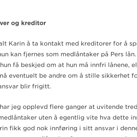
ver og kreditor
alt Karin å ta kontakt med kreditorer for å s
t hun kan fjernes som medlåntaker på Pers lån
 hun få beskjed om at hun må innfri lånene, el
 må eventuelt be andre om å stille sikkerhet f
ansvar blir frigitt.
har jeg opplevd flere ganger at uvitende tred
medlåntaker uten å egentlig vite hva dette i
rin fikk god nok innføring i sitt ansvar i denn