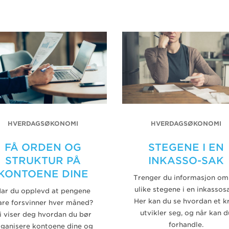
HVERDAGSØKONOMI
HVERDAGSØKONOMI
FÅ ORDEN OG
STEGENE I EN
STRUKTUR PÅ
INKASSO-SAK
KONTOENE DINE
Trenger du informasjon om
ulike stegene i en inkassos
ar du opplevd at pengene
Her kan du se hvordan et k
are forsvinner hver måned?
utvikler seg, og når kan d
i viser deg hvordan du bør
forhandle.
rganisere kontoene dine og