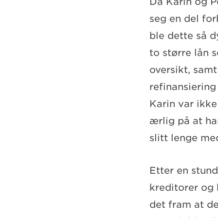
Da Karin og P
seg en del for
ble dette så d
to større lån 
oversikt, sam
refinansiering
Karin var ikk
ærlig på at ha
slitt lenge m
Etter en stun
kreditorer og
det fram at de