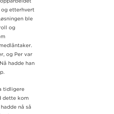
 opparbeidet
 og etterhvert
 Løsningen ble
roll og
 om
 medlåntaker.
r, og Per var
. Nå hadde han
p.
 tidligere
d dette kom
r hadde nå så