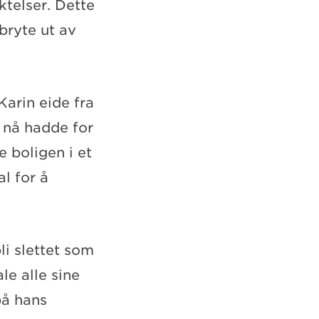
ktelser. Dette
bryte ut av
Karin eide fra
 nå hadde for
e boligen i et
l for å
i slettet som
le alle sine
på hans