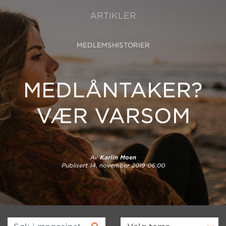
ARTIKLER
MEDLEMSHISTORIER
MEDLÅNTAKER?
VÆR VARSOM
Av
Karlin Moen
Publisert
14. november 2019 06:00
Søk i magasinet