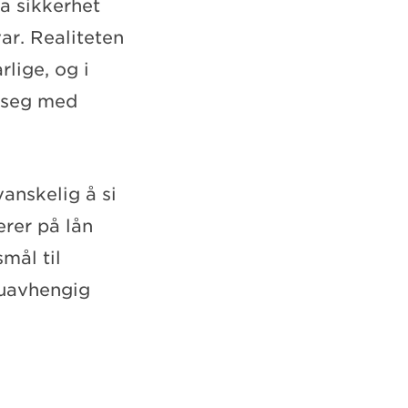
a sikkerhet
ar. Realiteten
lige, og i
e seg med
anskelig å si
erer på lån
smål til
 uavhengig