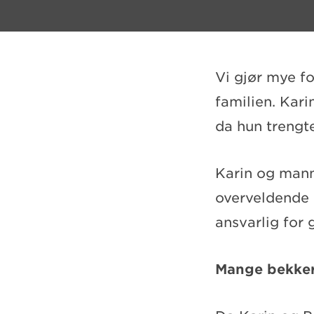
Vi gjør mye fo
familien. Kari
da hun trengte
Karin og mann
overveldende n
ansvarlig for g
Mange bekke