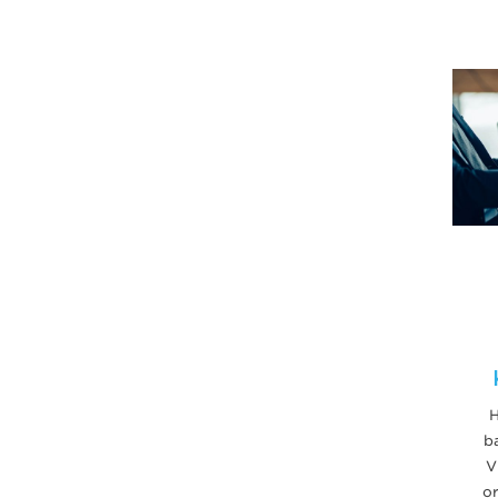
H
b
V
o