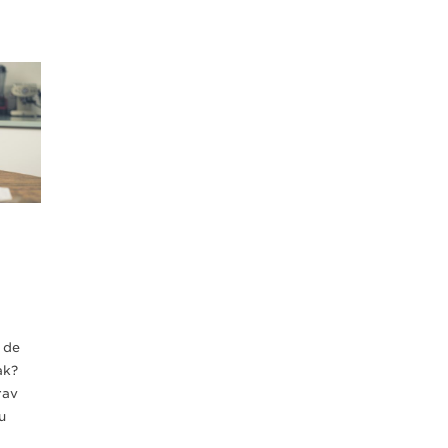
 de
ak?
rav
u