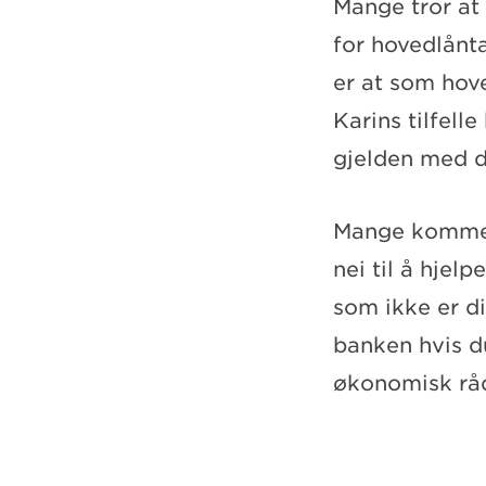
Mange tror at
for hovedlånta
er at som hov
Karins tilfell
gjelden med d
Mange kommer 
nei til å hjel
som ikke er din
banken hvis d
økonomisk råd