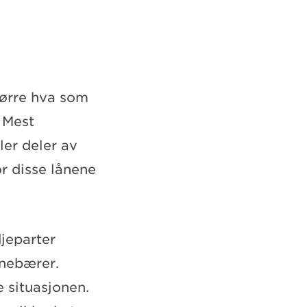
pørre hva som
. Mest
ler deler av
or disse lånene
jeparter
nnebærer.
e situasjonen.