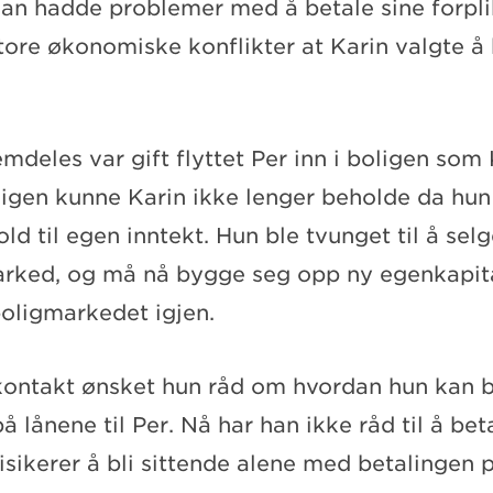
han hadde problemer med å betale sine forpli
tore økonomiske konflikter at Karin valgte å 
mdeles var gift flyttet Per inn i boligen som 
ligen kunne Karin ikke lenger beholde da hun
old til egen inntekt. Hun ble tvunget til å selg
arked, og må nå bygge seg opp ny egenkapita
boligmarkedet igjen.
kontakt ønsket hun råd om hvordan hun kan bl
 lånene til Per. Nå har han ikke råd til å beta
risikerer å bli sittende alene med betalingen 