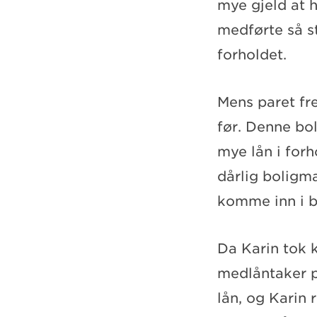
mye gjeld at 
medførte så s
forholdet.
Mens paret fre
før. Denne bo
mye lån i forh
dårlig boligm
komme inn i 
Da Karin tok 
medlåntaker på
lån, og Karin 