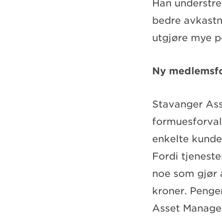
Han understrek
bedre avkastn
utgjøre mye p
Ny medlemsfo
Stavanger As
formuesforval
enkelte kunde
Fordi tjeneste
noe som gjør a
kroner. Penge
Asset Managem