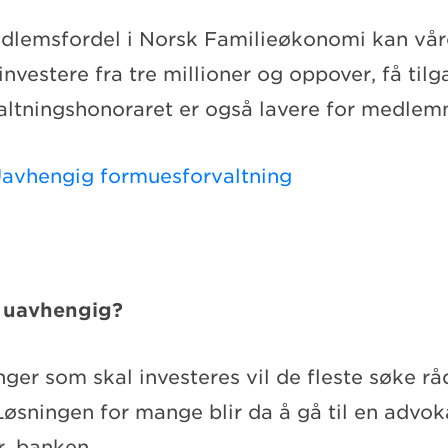
dlemsfordel i Norsk Familieøkonomi kan v
nvestere fra tre millioner og oppover, få til
valtningshonoraret er også lavere for medlem
avhengig formuesforvaltning
n uavhengig?
ger som skal investeres vil de fleste søke rå
Løsningen for mange blir da å gå til en advokat
r, banken.