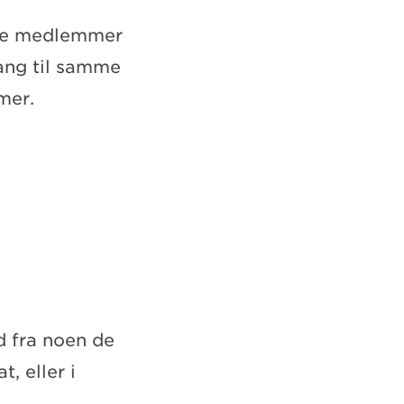
åre medlemmer
gang til samme
mer.
d fra noen de
, eller i