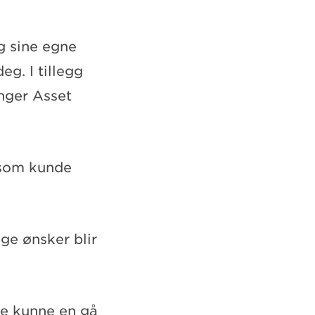
g sine egne
g. I tillegg
anger Asset
 som kunde
ge ønsker blir
re kunne en gå