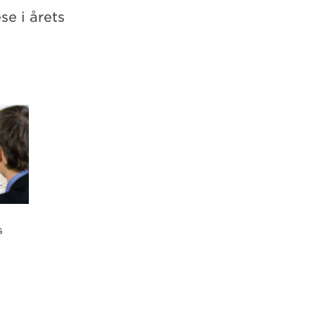
e i årets
G
E