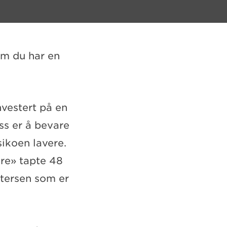
om du har en
nvestert på en
ss er å bevare
sikoen lavere.
are» tapte 48
ttersen som er