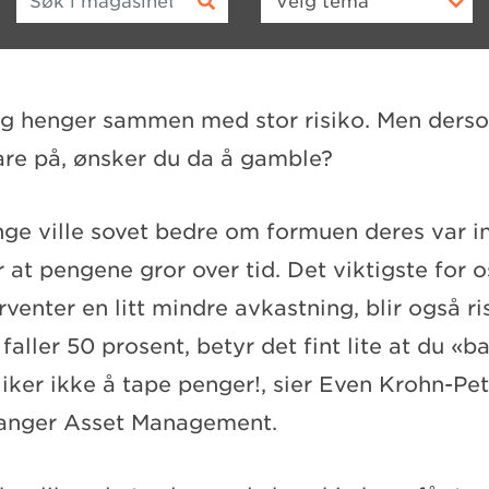
Velg
tema
g henger sammen med stor risiko. Men ders
are på, ønsker du da å gamble?
nge ville sovet bedre om formuen deres var i
at pengene gror over tid. Det viktigste for o
venter en litt mindre avkastning, blir også ri
ller 50 prosent, betyr det fint lite at du «b
liker ikke å tape penger!, sier Even Krohn-Pe
vanger Asset Management.