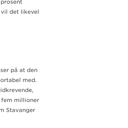
 prosent
il det likevel
ser på at den
fortabel med.
tidkrevende,
 fem millioner
om Stavanger