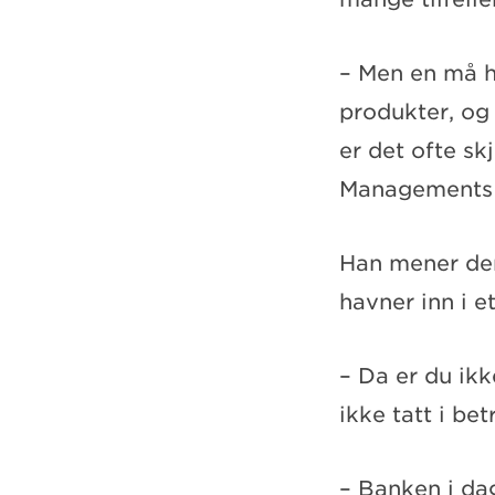
– Men en må h
produkter, og 
er det ofte sk
Managements 
Han mener den
havner inn i 
– Da er du ikk
ikke tatt i bet
– Banken i da