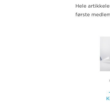
Hele artikkel
første medle
K