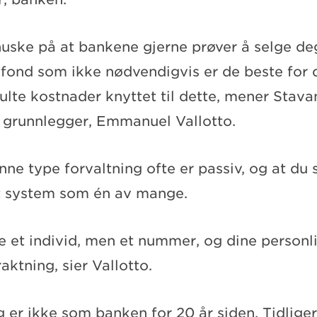
uske på at bankene gjerne prøver å selge de
fond som ikke nødvendigvis er de beste for de
julte kostnader knyttet til dette, mener Stav
grunnlegger, Emmanuel Vallotto.
ne type forvaltning ofte er passiv, og at du
et system som én av mange.
e et individ, men et nummer, og dine personli
raktning, sier Vallotto.
g er ikke som banken for 20 år siden. Tidlige