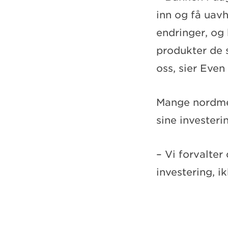
inn og få uav
endringer, og 
produkter de s
oss, sier Even
Mange nordmen
sine investeri
– Vi forvalte
investering, i