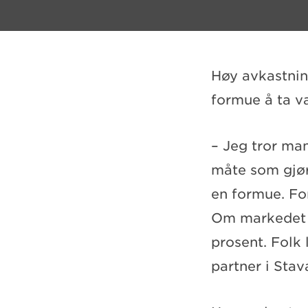
Høy avkastnin
formue å ta v
– Jeg tror ma
måte som gjør 
en formue. For
Om markedet fa
prosent. Folk 
partner i Sta