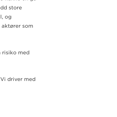
edd store
l, og
r aktører som
 risiko med
 Vi driver med