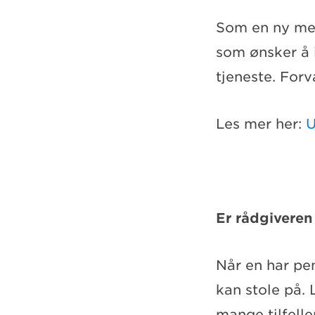
Som en ny me
som ønsker å i
tjeneste. For
Les mer her:
U
Er rådgivere
Når en har pen
kan stole på. 
mange tilfelle