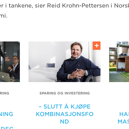
r i tankene, sier Reid Krohn-Pettersen i Nors
mi.
RING
SPARING OG INVESTERING
– SLUTT Å KJØPE
NING
KOMBINASJONSFO
HA
ND
MA