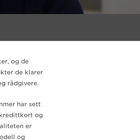
ker, og de
kter de klarer
eg rådgivere.
mmer har sett
kredittkort og
aliteten er
odell og