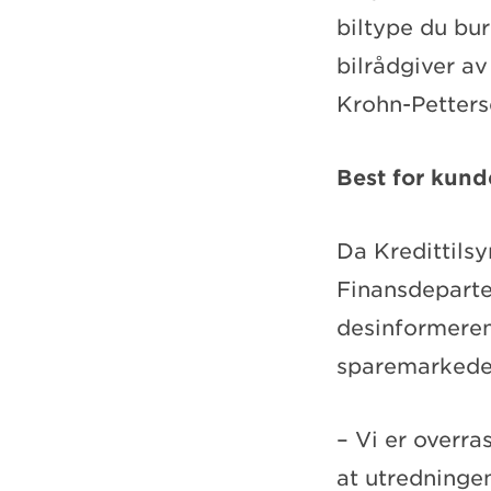
biltype du bur
bilrådgiver a
Krohn-Petters
Best for kund
Da Kredittils
Finansdepartem
desinformeren
sparemarkedet
– Vi er overra
at utredningen