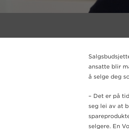
Salgsbudsjette
ansatte blir 
å selge deg so
– Det er på t
seg lei av at 
spareprodukter
selgere. En V