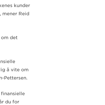
ankenes kunder
r, mener Reid
n om det
nsielle
ig å vite om
n-Pettersen.
 finansielle
år du for