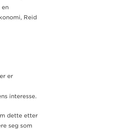
n en
økonomi, Reid
er er
ns interesse.
om dette etter
lere seg som