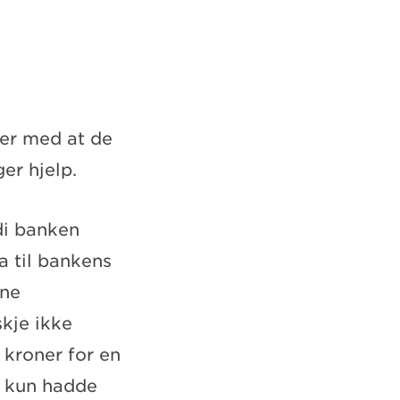
rer med at de
er hjelp.
di banken
a til bankens
ene
skje ikke
 kroner for en
t kun hadde