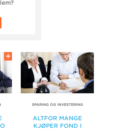
dlem?
G
SPARING OG INVESTERING
E
ALTFOR MANGE
FO
KJØPER FOND I