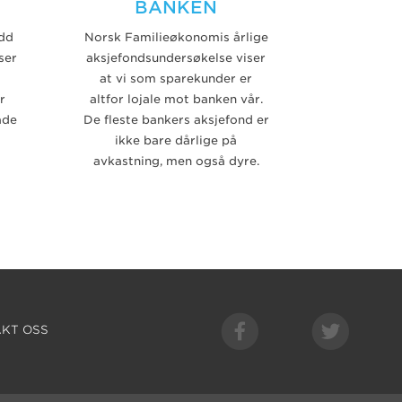
BANKEN
dd
Norsk Familieøkonomis årlige
ser
aksjefondsundersøkelse viser
at vi som sparekunder er
r
altfor lojale mot banken vår.
åde
De fleste bankers aksjefond er
ikke bare dårlige på
avkastning, men også dyre.
KT OSS