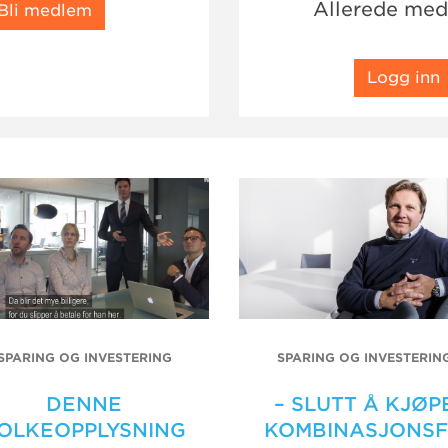
Allerede me
Bli medlem
Logg inn
SPARING OG INVESTERING
SPARING OG INVESTERIN
DENNE
– SLUTT Å KJØP
OLKEOPPLYSNING
KOMBINASJONS