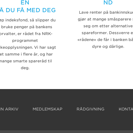
EN
ND
Å DU FÅ MED DEG
Lave renter på bankinnsku
gjør at mange småsparere 
øp indeksfond, så slipper du
seg om etter alternative
 bruke penger på bankens
spareformer. Dessverre e
orvalter, er rådet fra NRK-
«rådene» de får i banken b
programmet
dyre og dårlige.
keopplysningen. Vi har sagt
et samme i flere år, og har
mange smarte spareråd til
deg.
N ARKIV
MEDLEMSKAP
RÅDGIVNING
KONTA