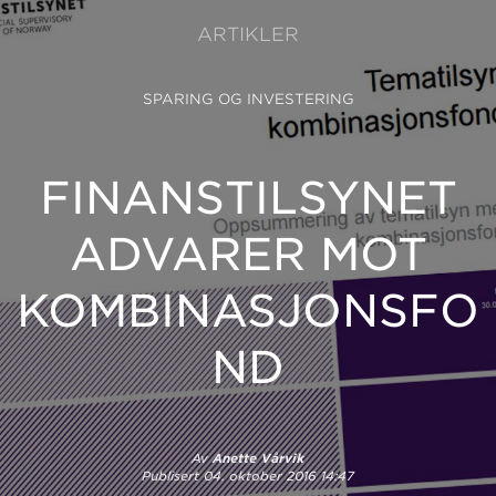
ARTIKLER
SPARING OG INVESTERING
FINANSTILSYNET
ADVARER MOT
KOMBINASJONSFO
ND
Av
Anette Vårvik
Publisert
04. oktober 2016 14:47