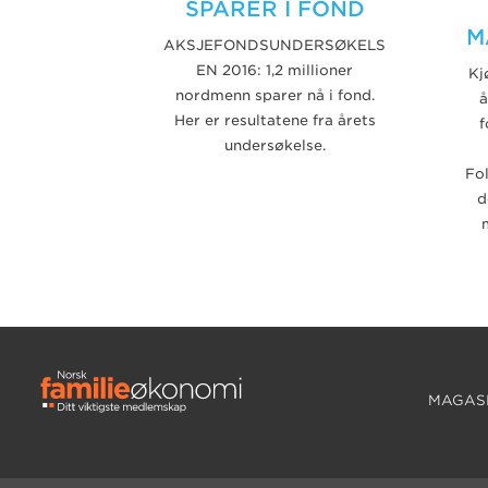
SPARER I FOND
M
AKSJEFONDSUNDERSØKELS
EN 2016: 1,2 millioner
Kj
nordmenn sparer nå i fond.
å
Her er resultatene fra årets
f
undersøkelse.
Fol
d
MAGASI