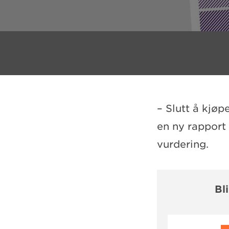
– Slutt å kjøp
en ny rapport
vurdering.
Bl