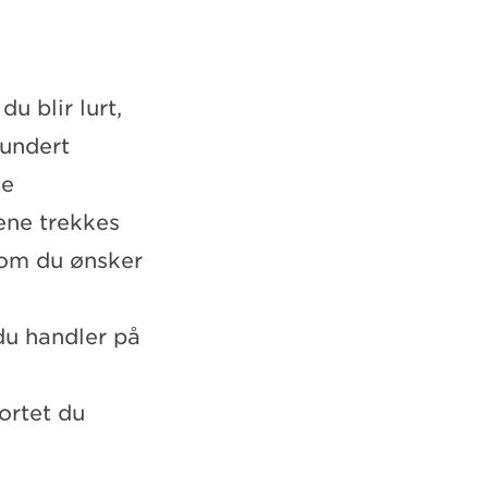
u blir lurt,
fundert
me
ene trekkes
rsom du ønsker
du handler på
ortet du