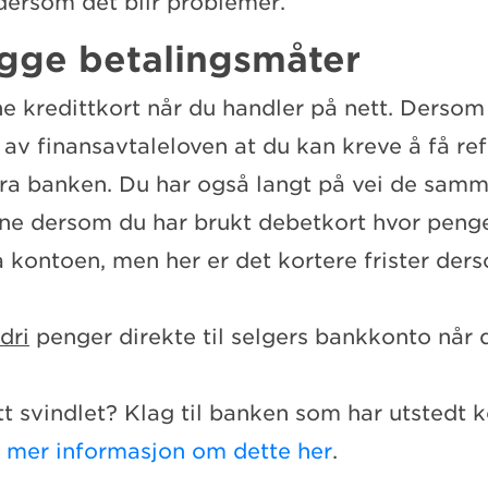
dersom det blir problemer.
ygge betalingsmåter
e kredittkort når du handler på nett. Dersom d
 av finansavtaleloven at du kan kreve å få re
ra banken. Du har også langt på vei de sam
ene dersom du har brukt debetkort hvor peng
a kontoen, men her er det kortere frister de
dri
penger direkte til selgers bankkonto når 
tt svindlet? Klag til banken som har utstedt k
 mer informasjon om dette her
.