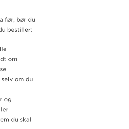
a før, bør du
u bestiller:
lle
ldt om
øse
g selv om du
r og
ler
vem du skal