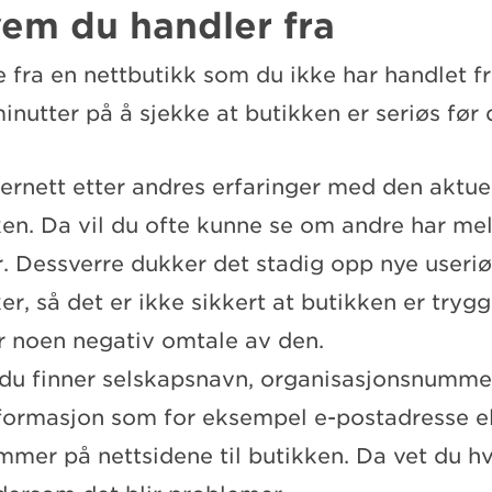
vem du handler fra
 fra en nettbutikk som du ikke har handlet fr
inutter på å sjekke at butikken er seriøs før d
ernett etter andres erfaringer med den aktue
ken. Da vil du ofte kunne se om andre har me
. Dessverre dukker det stadig opp nye useri
er, så det er ikke sikkert at butikken er tryg
er noen negativ omtale av den.
du finner selskapsnavn, organisasjonsnumme
formasjon som for eksempel e-postadresse el
mmer på nettsidene til butikken. Da vet du h