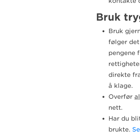
kontakte 
Bruk tr
Bruk gjern
følger det
pengene f
rettighet
direkte fr
å klage.
Overfør
al
nett.
Har du bli
brukte.
Se