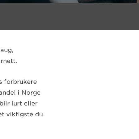
Haug,
rnett.
ss forbrukere
handel i Norge
ir lurt eller
t viktigste du