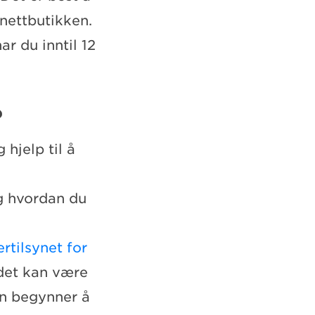
 nettbutikken.
r du inntil 12
?
hjelp til å
g hvordan du
rtilsynet for
 det kan være
an begynner å