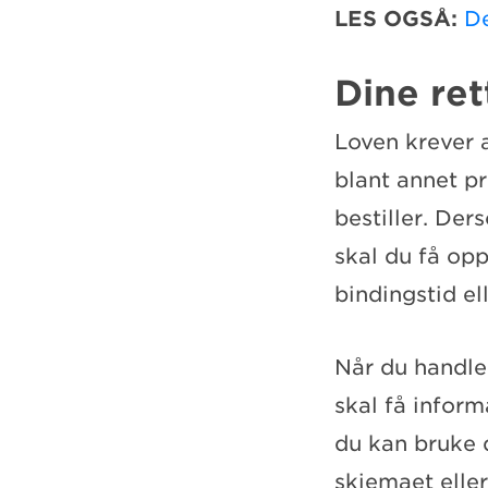
LES OGSÅ:
De
Dine ret
Loven krever 
blant annet pr
bestiller. Der
skal du få op
bindingstid el
Når du handler
skal få inform
du kan bruke 
skjemaet elle