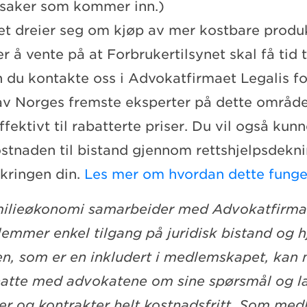
 saker som kommer inn.)
t dreier seg om kjøp av mer kostbare produk
r å vente på at Forbrukertilsynet skal få tid t
 du kontakte oss i Advokatfirmaet Legalis fo
av Norges fremste eksperter på dette område
ffektivt til rabatterte priser. Du vil også kun
stnaden til bistand gjennom rettshjelpsdekni
ikringen din.
Les mer om hvordan dette funger
milieøkonomi samarbeider med Advokatfirmae
lemmer enkel tilgang på juridisk bistand og 
n, som er en inkludert i medlemskapet, ka
hatte med advokatene om sine spørsmål og l
ler og kontrakter helt kostnadsfritt.
Som med