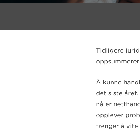
Tidligere juri
oppsummerer s
Å kunne handle
det siste året
nå er netthand
opplever prob
trenger å vite