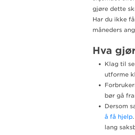
gjøre dette sk
Har du ikke få
måneders angr
Hva gjør
Klag til s
utforme k
Forbruker
bør gå fr
Dersom sa
å få hjelp
lang saks