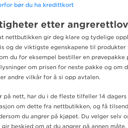
rfor bør du ha kredittkort
tigheter etter angrerettlo
at nettbutikken gir deg klare og tydelige op
is og de viktigste egenskapene til produkter 
som du for eksempel bestiller en prøvepakke 
plysninger om prisen for neste pakke og om d
ler andre vilkår for å si opp avtalen.
 på nett, har du i de fleste tilfeller 14 dagers
asjon om dette fra nettbutikken, og få tilsen
dersom du angrer på kjøpet. Du velger selv 
r gir beskjed om at du angrer på annen måte. 