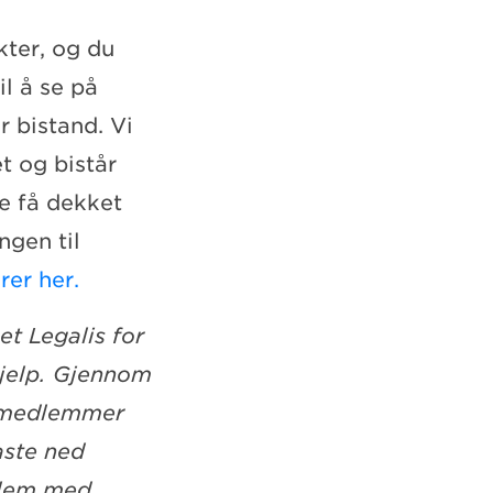
ter, og du
il å se på
r bistand. Vi
t og bistår
ne få dekket
ngen til
er her.
t Legalis for
hjelp. Gjennom
n medlemmer
aste ned
lem med