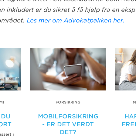
 inkludert er du sikret å
få hjelp fra en eksp
sområdet.
Les mer om Advokatpakken her.
MI
FORSIKRING
M
 DU
MOBILFORSIKRING
HA
ORT
- ER DET VERDT
FRE
DET?
assert i