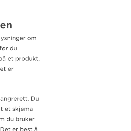
ven
plysninger om
før du
på et produkt,
et er
 angrerett. Du
dt et skjema
om du bruker
Det er best å