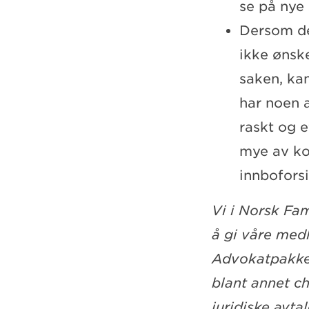
se på nye
Dersom de
ikke ønske
saken, kan
har noen 
raskt og e
mye av ko
innbofors
Vi i Norsk Fa
å gi våre med
Advokatpakke
blant annet c
juridiske avta