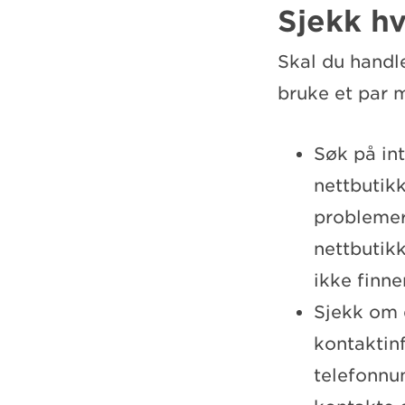
Sjekk h
Skal du handle
bruke et par m
Søk på int
nettbutik
problemer
nettbutikk
ikke finn
Sjekk om 
kontaktin
telefonnu