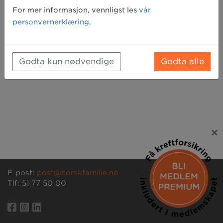
For mer informasjon, vennligst les
vår
personvernerklæring
.
Godta kun nødvendige
Godta alle
×
E-post:
post@norskfamilie.no
Tlf: 51 77 50 00