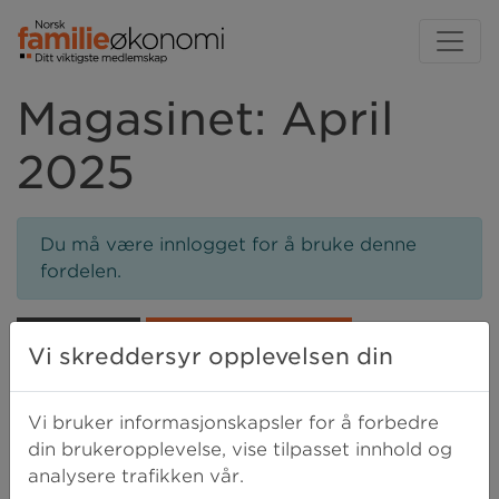
Magasinet: April
2025
Du må være innlogget for å bruke denne
fordelen.
LOGG INN
BLI MEDLEM I DAG
Vi skreddersyr opplevelsen din
Vi bruker informasjonskapsler for å forbedre
din brukeropplevelse, vise tilpasset innhold og
analysere trafikken vår.