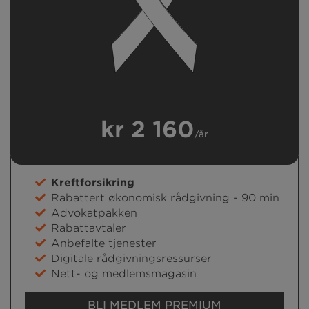
kr 2 160
/år
Kreftforsikring
Rabattert økonomisk rådgivning - 90 min
Advokatpakken
Rabattavtaler
Anbefalte tjenester
Digitale rådgivningsressurser
Nett- og medlemsmagasin
BLI MEDLEM PREMIUM