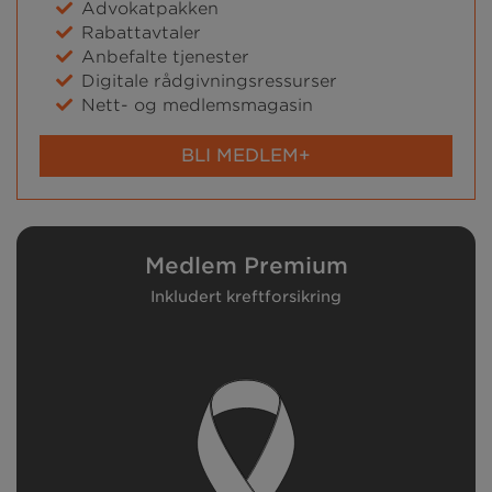
Advokatpakken
Rabattavtaler
Anbefalte tjenester
Digitale rådgivningsressurser
Nett- og medlemsmagasin
BLI MEDLEM+
Medlem Premium
Inkludert kreftforsikring