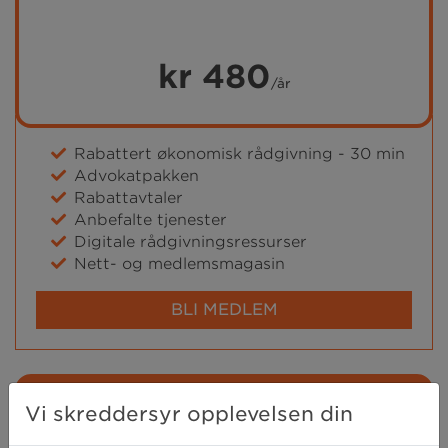
kr 480
/år
Rabattert økonomisk rådgivning - 30 min
Advokatpakken
Rabattavtaler
Anbefalte tjenester
Digitale rådgivningsressurser
Nett- og medlemsmagasin
BLI MEDLEM
Medlem+
Vi skreddersyr opplevelsen din
Alle fordeler, råd og sikkerhet