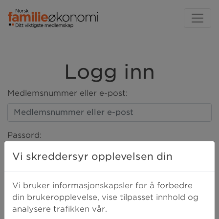
Logg inn
Medlemsnummer eller e-post:
Passord:
Vi skreddersyr opplevelsen din
LOGG INN
Vi bruker informasjonskapsler for å forbedre
din brukeropplevelse, vise tilpasset innhold og
analysere trafikken vår.