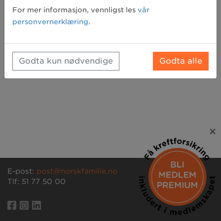
Glemt passord? Klikk her for å få tilsendt et nytt
For mer informasjon, vennligst les
vår
personvernerklæring
.
Godta kun nødvendige
Godta alle
×
E-post:
post@norskfamilie.no
Tlf: 51 77 50 00