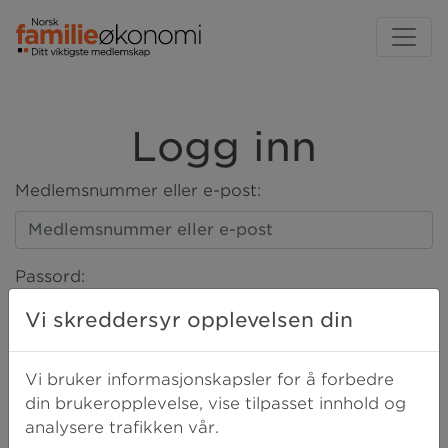
Logg inn
Medlemsnummer eller e-post:
Passord:
Vi skreddersyr opplevelsen din
LOGG INN
Vi bruker informasjonskapsler for å forbedre
din brukeropplevelse, vise tilpasset innhold og
analysere trafikken vår.