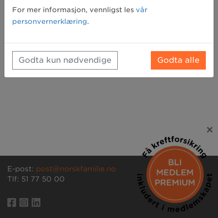
Glemt passord? Klikk her for å få tilsendt et nytt
For mer informasjon, vennligst les
vår
personvernerklæring
.
Godta kun nødvendige
Godta alle
×
E-post:
post@norskfamilie.no
Tlf: 51 77 50 00