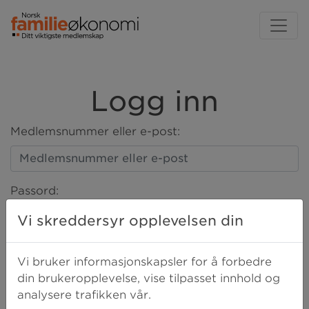
Logg inn
Medlemsnummer eller e-post:
Passord:
Vi skreddersyr opplevelsen din
LOGG INN
Vi bruker informasjonskapsler for å forbedre
din brukeropplevelse, vise tilpasset innhold og
analysere trafikken vår.