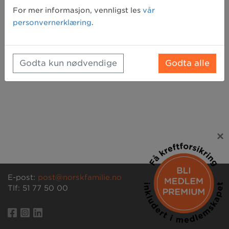
Glemt passord? Klikk her for å få tilsendt et nytt
For mer informasjon, vennligst les
vår
personvernerklæring
.
Godta kun nødvendige
Godta alle
×
E-post:
post@norskfamilie.no
Tlf: 51 77 50 00