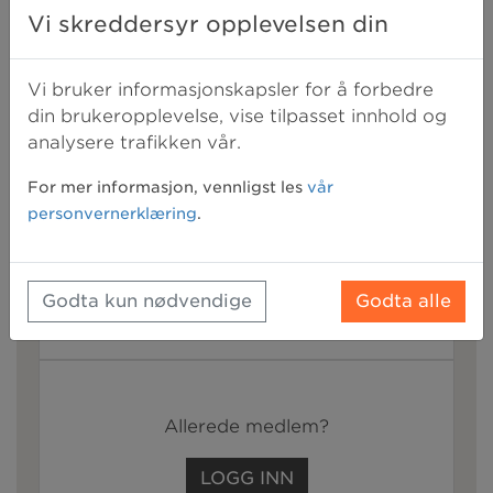
Vi skreddersyr opplevelsen din
regel innvilges ikke byggelån til normal
oppussing.
Vi bruker informasjonskapsler for å forbedre
Sist oppdatert:
2. juni 2021 10:42
din brukeropplevelse, vise tilpasset innhold og
analysere trafikken vår.
Bli medlem for å få tilgang til resten av
For mer informasjon, vennligst les
vår
denne artikkelen
personvernerklæring
.
+
alle våre medlemsfordeler
Godta kun nødvendige
Godta alle
BLI MEDLEM
Allerede medlem?
LOGG INN