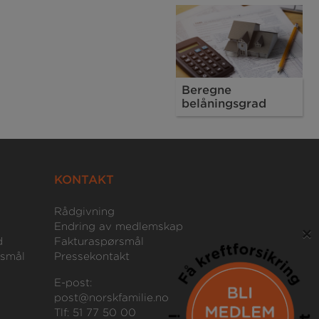
Beregne
belåningsgrad
KONTAKT
Rådgivning
Endring av medlemskap
×
d
Fakturaspørsmål
rsmål
Pressekontakt
E-post:
post@norskfamilie.no
Tlf: 51 77 50 00