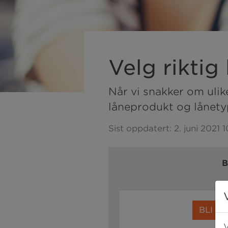
Velg riktig 
Når vi snakker om ulike
låneprodukt og lånety
Sist oppdatert:
2. juni 2021 
B
BLI M
V