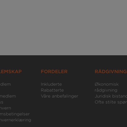
LEMSKAP
FORDELER
RÅDGIVNING
edlem
Inkluderte
Økonomisk
Rabatterte
rådgivning
medlem
Våre anbefalinger
Juridisk bistan
ss
Ofte stilte spø
nvern
msbetingelser
nvernerklæring