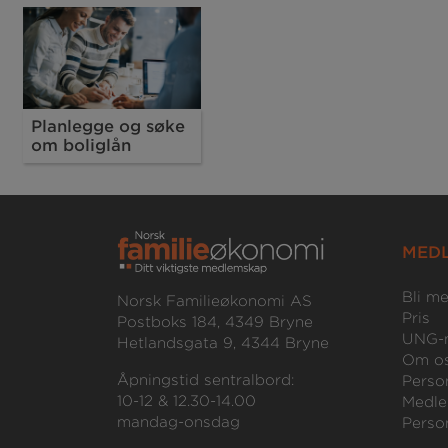
Planlegge og søke
om boliglån
MED
Bli m
Norsk Familieøkonomi AS
Pris
Postboks 184, 4349 Bryne
UNG-
Hetlandsgata 9, 4344 Bryne
Om o
Åpningstid sentralbord:
Perso
10-12 & 12.30-14.00
Medle
mandag-onsdag
Perso