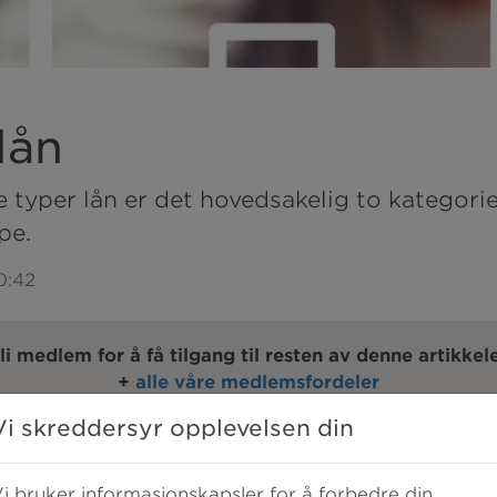
lån
 typer lån er det hovedsakelig to kategorier
pe.
10:42
li medlem for å få tilgang til resten av denne artikkel
+
alle våre medlemsfordeler
Vi skreddersyr opplevelsen din
EDLEM
Allered
i bruker informasjonskapsler for å forbedre din