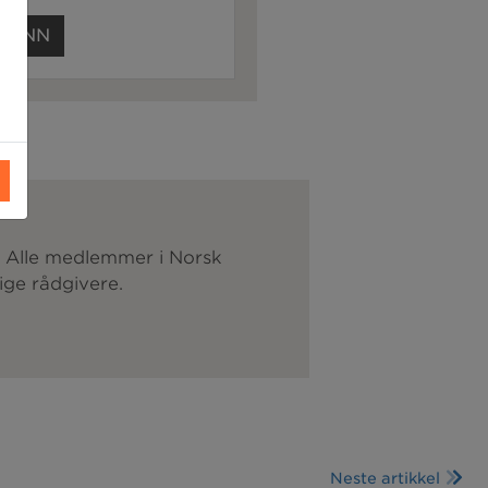
G INN
. Alle medlemmer i Norsk
ige rådgivere.
Neste artikkel