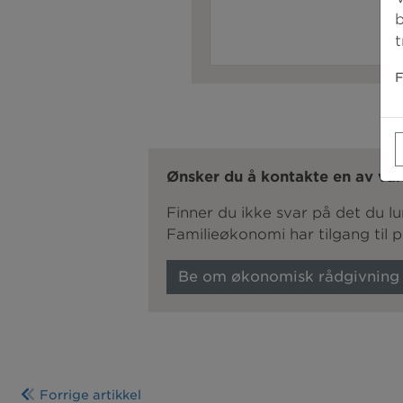
b
t
F
Ønsker du å kontakte en av vår
Finner du ikke svar på det du 
Familieøkonomi har tilgang til 
Be om økonomisk rådgivning
Forrige artikkel