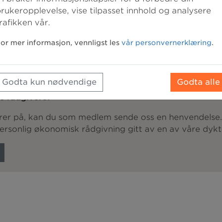
rukeropplevelse, vise tilpasset innhold og analysere
LOG
rafikken vår.
or mer informasjon, vennligst les
vår personvernerklæring
.
Godta kun nødvendige
Godta alle
e rådgivere?
lurer på, kan du som medlem sende oss en henvendelse
personlig økonomisk rådgivning gitt av en av våre dykt