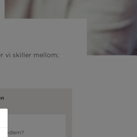
 vi skiller mellom;
en
e medlem?