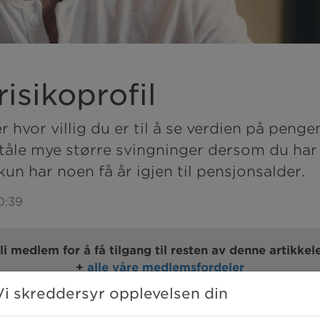
risikoprofil
r hvor villig du er til å se verdien på penge
tåle mye større svingninger dersom du har 
un har noen få år igjen til pensjonsalder.
10:39
li medlem for å få tilgang til resten av denne artikkel
+
alle våre medlemsfordeler
Vi skreddersyr opplevelsen din
EDLEM