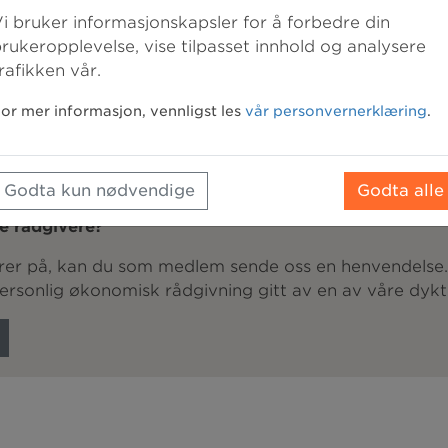
Allered
i bruker informasjonskapsler for å forbedre din
rukeropplevelse, vise tilpasset innhold og analysere
LOG
rafikken vår.
or mer informasjon, vennligst les
vår personvernerklæring
.
Godta kun nødvendige
Godta alle
e rådgivere?
lurer på, kan du som medlem sende oss en henvendelse
personlig økonomisk rådgivning gitt av en av våre dykt