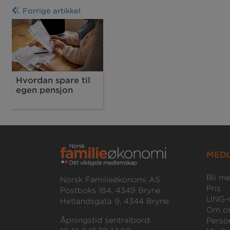
Forrige artikkel
Hvordan spare til
egen pensjon
MED
Bli m
Norsk Familieøkonomi AS
Pris
Postboks 184, 4349 Bryne
UNG-
Hetlandsgata 9, 4344 Bryne
Om o
Åpningstid sentralbord:
Perso