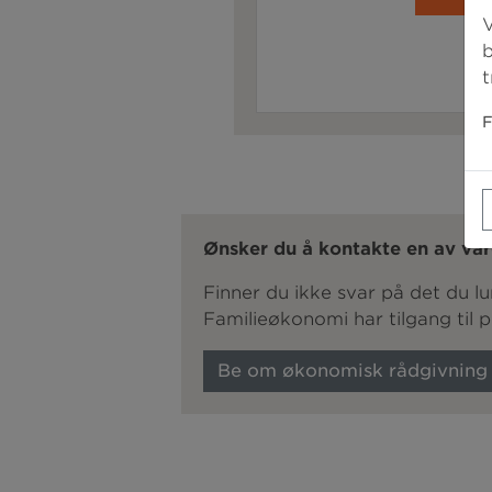
V
b
t
F
Ønsker du å kontakte en av vår
Finner du ikke svar på det du 
Familieøkonomi har tilgang til 
Be om økonomisk rådgivning