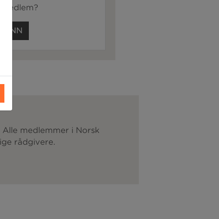
e medlem?
G INN
. Alle medlemmer i Norsk
ige rådgivere.