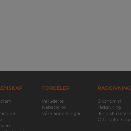
LEMSKAP
FORDELER
RÅDGIVNING
edlem
Inkluderte
Økonomisk
Rabatterte
rådgivning
medlem
Våre anbefalinger
Juridisk bistan
ss
Ofte stilte spø
nvern