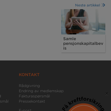
Neste artikkel
Samle
pensjonskapitalbev
is
KONTAKT
Rådgivning
Endring av medlemskap
×
d
Fakturaspørsmål
rsmål
Pressekontakt
E-post: